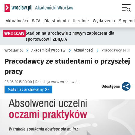
Serwis informacyjny wroclaw.pl podserwis: Akademicki Wro
Men
Aktualności
WCA
Dla studenta
Uczelnie
Wydarzenia
Stypend
WROCŁAW
Stadion na Brochowie z nowym zapleczem dla
sportowców | ZDJĘCIA
wroclaw.pl
Akademicki Wrocław
Aktualności
Pracodawcy ze stude
Pracodawcy ze studentami o przyszłej
pracy
Data publikacji:
Autor:
08.05.2015 00:00 |
Redakcja www.wroclaw.pl
artykuł
Udostępnij
Materiał archiwalny
Kliknij, aby powiększyć