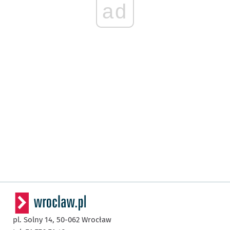
ad
pl. Solny 14,
50-062
Wrocław