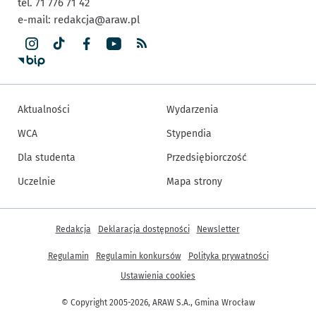
tel. 71 776 71 42
e-mail:
redakcja@araw.pl
Aktualności
Wydarzenia
WCA
Stypendia
Dla studenta
Przedsiębiorczość
Uczelnie
Mapa strony
Inne informacje
Redakcja
Deklaracja dostępności
Newsletter
Regulamin
Regulamin konkursów
Polityka prywatności
Ustawienia cookies
© Copyright 2005-2026, ARAW S.A., Gmina Wrocław