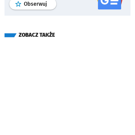
profil
google news
serwisu wroclaw
Obserwuj
ZOBACZ TAKŻE