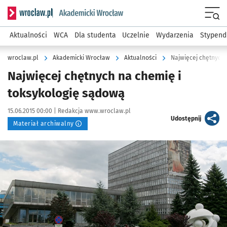
Serwis informacyjny wroclaw.pl podserwis: Akademicki Wro
Men
Aktualności
WCA
Dla studenta
Uczelnie
Wydarzenia
Stypend
wroclaw.pl
Akademicki Wrocław
Aktualności
Najwięcej chętnych 
Najwięcej chętnych na chemię i
toksykologię sądową
Data publikacji:
Autor:
15.06.2015 00:00 |
Redakcja www.wroclaw.pl
artykuł
Udostępnij
Materiał archiwalny
Kliknij, aby powiększyć