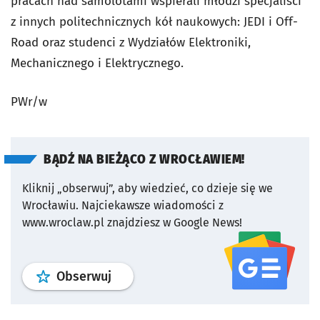
pracach nad samolotami wspierali młodzi specjaliści
z innych politechnicznych kół naukowych: JEDI i Off-
Road oraz studenci z Wydziałów Elektroniki,
Mechanicznego i Elektrycznego.
PWr/w
BĄDŹ NA BIEŻĄCO Z WROCŁAWIEM!
Kliknij „obserwuj”, aby wiedzieć, co dzieje się we
Wrocławiu.
Najciekawsze wiadomości z
www.wroclaw.pl znajdziesz w Google News!
profil
google news
serwisu wroclaw
Obserwuj