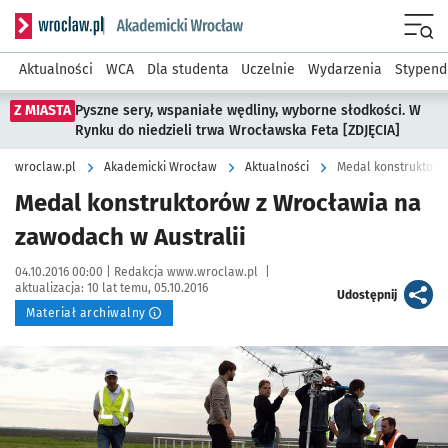
Serwis informacyjny wroclaw.pl podserwis: Akademicki Wro
Men
Aktualności
WCA
Dla studenta
Uczelnie
Wydarzenia
Stypend
Z MIASTA
Pyszne sery, wspaniałe wędliny, wyborne słodkości. W
Rynku do niedzieli trwa Wrocławska Feta [ZDJĘCIA]
wroclaw.pl
Akademicki Wrocław
Aktualności
Medal konstruktoró
Medal konstruktorów z Wrocławia na
zawodach w Australii
Data publikacji:
Autor:
04.10.2016 00:00 |
Redakcja www.wroclaw.pl
|
aktualizacja:
10 lat temu, 05.10.2016
artykuł
Udostępnij
Materiał archiwalny
Kliknij, aby powiększyć