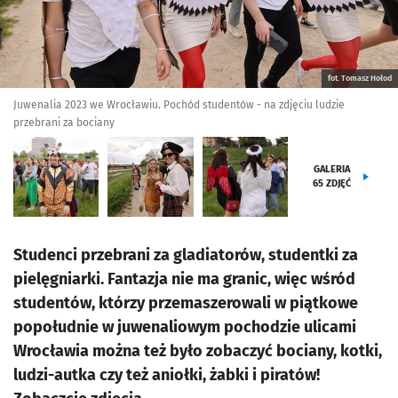
fot. Tomasz Hołod
Juwenalia 2023 we Wrocławiu. Pochód studentów - na zdjęciu ludzie
przebrani za bociany
GALERIA
65
ZDJĘĆ
Studenci przebrani za gladiatorów, studentki za
pielęgniarki. Fantazja nie ma granic, więc wśród
studentów, którzy przemaszerowali w piątkowe
popołudnie w juwenaliowym pochodzie ulicami
Wrocławia można też było zobaczyć bociany, kotki,
ludzi-autka czy też aniołki, żabki i piratów!