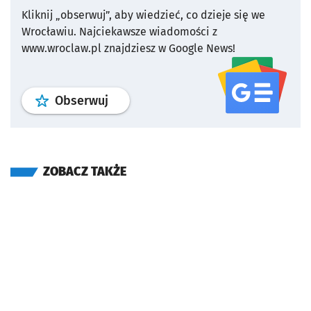
Kliknij „obserwuj”, aby wiedzieć, co dzieje się we
Wrocławiu.
Najciekawsze wiadomości z
www.wroclaw.pl znajdziesz w Google News!
profil
google news
serwisu wroclaw
Obserwuj
ZOBACZ TAKŻE