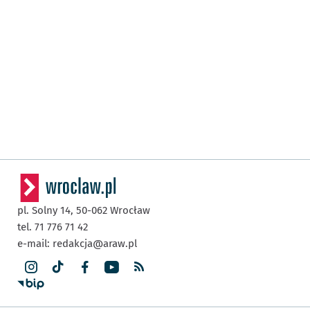
pl. Solny 14,
50-062
Wrocław
tel. 71 776 71 42
e-mail:
redakcja@araw.pl