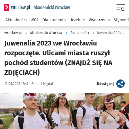
Serwis informacyjny wroclaw.pl podserwis: Akademicki Wro
Men
Aktualności
WCA
Dla studenta
Uczelnie
Wydarzenia
Stypend
wroclaw.pl
Akademicki Wrocław
Aktualności
Juwenalia 2023 we Wrocławiu
rozpoczęte. Ulicami miasta ruszył
pochód studentów (ZNAJDŹ SIĘ NA
ZDJĘCIACH)
Data publikacji:
Autor:
artykuł
12.05.2023 16:47 |
Robert Migdał
Udostępnij
Kliknij, aby zobaczyć galerię