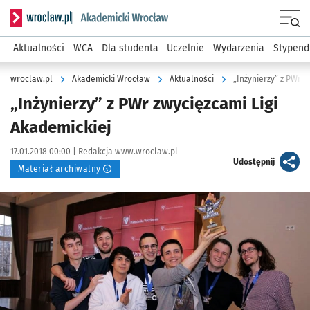
Serwis informacyjny wroclaw.pl podserwis: Akademicki Wro
Men
Aktualności
WCA
Dla studenta
Uczelnie
Wydarzenia
Stypend
wroclaw.pl
Akademicki Wrocław
Aktualności
„Inżynierzy” z PWr z
„Inżynierzy” z PWr zwycięzcami Ligi
Akademickiej
Data publikacji:
Autor:
17.01.2018 00:00 |
Redakcja www.wroclaw.pl
artykuł
Udostępnij
Materiał archiwalny
Kliknij, aby powiększyć