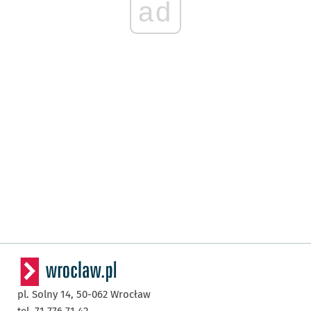
ad
pl. Solny 14,
50-062
Wrocław
tel. 71 776 71 42