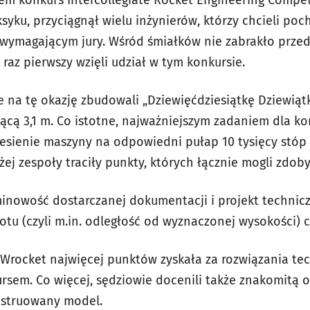
yku, przyciągnął wielu inżynierów, którzy chcieli poch
wymagającym jury. Wśród śmiałków nie zabrakło przeds
 raz pierwszy wzięli udział w tym konkursie.
 na tę okazję zbudowali „Dziewięćdziesiątkę Dziewiątkę
zącą 3,1 m. Co istotne, najważniejszym zadaniem dla k
esienie maszyny na odpowiedni pułap 10 tysięcy stóp (
żej zespoły traciły punkty, których łącznie mogli zdoby
minowość dostarczanej dokumentacji i projekt technicz
u (czyli m.in. odległość od wyznaczonej wysokości) cz
iWrocket najwięcej punktów zyskała za rozwiązania tec
rsem. Co więcej, sędziowie docenili także znakomitą o
nstruowany model.