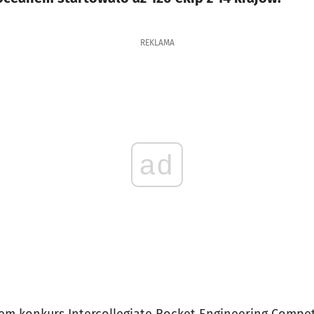
REKLAMA
ad
 konkurs Intercollegiate Rocket Engineering Competi