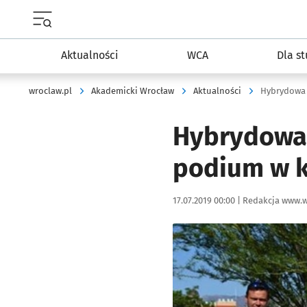
Menu główne portalu wroclaw.pl
Aktualności
WCA
Dla s
wroclaw.pl
Akademicki Wrocław
Aktualności
Hybrydowa 
Hybrydowa 
podium w k
Data publikacji:
Autor:
17.07.2019 00:00 |
Redakcja www.w
Kliknij, aby powiększyć