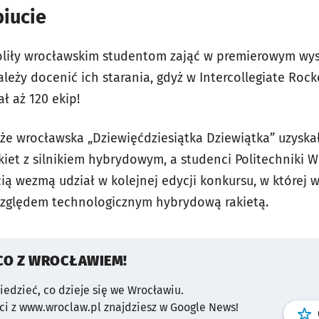
biucie
liły wrocławskim studentom zająć w premierowym wys
ależy docenić ich starania, gdyż w Intercollegiate Roc
ł aż 120 ekip!
 że wrocławska „Dziewięćdziesiątka Dziewiątka” uzyska
iet z silnikiem hybrydowym, a studenci Politechniki W
cią wezmą udział w kolejnej edycji konkursu, w której w
zględem technologicznym hybrydową rakietą.
CO Z WROCŁAWIEM!
wiedzieć, co dzieje się we Wrocławiu.
i z www.wroclaw.pl znajdziesz w Google News!