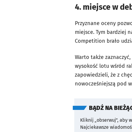
4. miejsce w de
Przyznane oceny pozwo
miejsce. Tym bardziej n
Competition brało udzia
Warto także zaznaczyć,
wysokość lotu wśród rak
zapowiedzieli, że z chę
nowocześniejszą pod w
BĄDŹ NA BIEŻĄ
Kliknij „obserwuj”, aby 
Najciekawsze wiadomośc