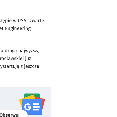
tępie w USA czwarte
ket Engineering
ła drugą najwyższą
rocławskiej już
ystartują z jeszcze
profil
google news
serwisu wroclaw.pl
Obserwuj