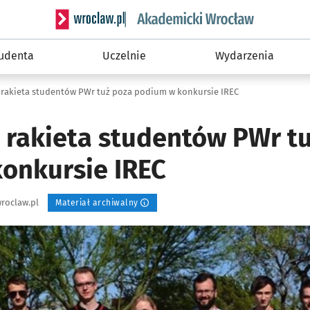
Serwis informacyjny wroclaw.pl podserwis: Akade
tudenta
Uczelnie
Wydarzenia
rakieta studentów PWr tuż poza podium w konkursie IREC
rakieta studentów PWr tu
onkursie IREC
roclaw.pl
Materiał archiwalny