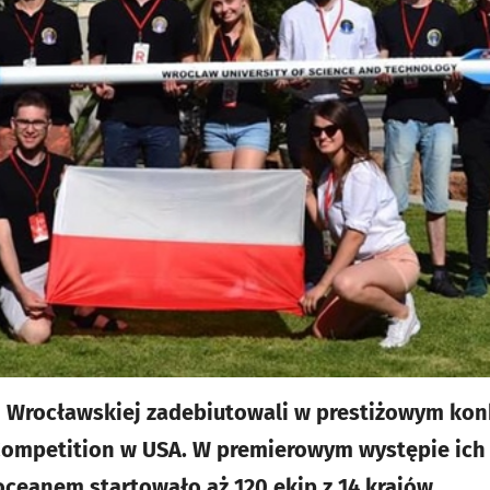
i Wrocławskiej zadebiutowali w prestiżowym konk
Competition w USA. W premierowym występie ich
 oceanem startowało aż 120 ekip z 14 krajów.