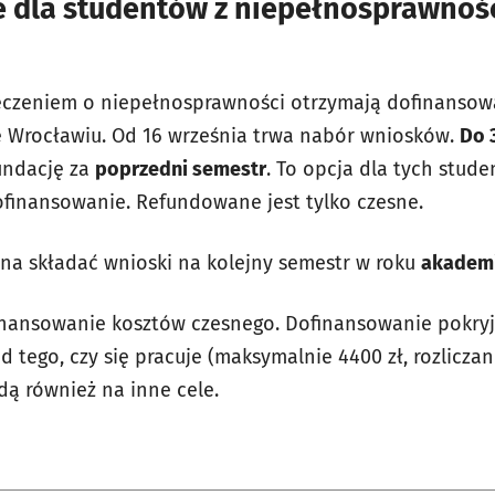
 dla studentów z niepełnosprawnośc
eczeniem o niepełnosprawności otrzymają dofinansow
e Wrocławiu. Od 16 września trwa nabór wniosków.
Do 
undację za
poprzedni semestr
.
To opcja dla tych stude
dofinansowanie. Refundowane jest tylko czesne.
a składać wnioski na kolejny semestr w roku
akademi
inansowanie kosztów czesnego. Dofinansowanie pokryj
d tego, czy się pracuje (maksymalnie 4400 zł, rozlicza
dą również na inne cele.