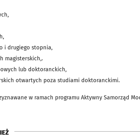
ych,
h,
o i drugiego stopnia,
h magisterskich,.
owych lub doktoranckich,
skich otwartych poza studiami doktoranckimi.
zyznawane w ramach programu Aktywny Samorząd Moduł
IEŻ