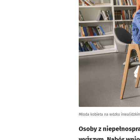
Młoda kobieta na wózku inwalidzkim
Osoby z niepełnospr
wyższym. Nabór wnio