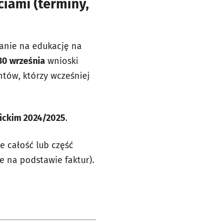
iami (terminy,
anie na edukację na
30 września
wnioski
ntów, którzy wcześniej
ckim 2024/2025
.
e całość lub część
ne na podstawie faktur).