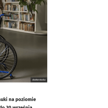
shutterstocka
auki na poziomie
do 30 września,