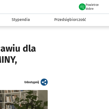
Powietrze
we Wrocławiu
micki Wrocław
dobre
Stypendia
Przedsiębiorczość
JAKOŚĆ POWIETRZA
dobra
Dane z godz. 00:20
awiu dla
Jakość powietrza - skład
INY,
artykuł
Udostępnij