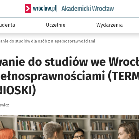
Serwis informacyjny wroclaw.pl podserwis: Akade
tudenta
Uczelnie
Wydarzenia
anie do studiów dla osób z niepełnosprawnościami
anie do studiów we Wrocł
pełnosprawnościami (TERM
IOSKI)
ewicz