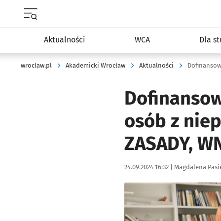
Menu główne portalu wroclaw.pl
Aktualności
WCA
Dla s
wroclaw.pl
Akademicki Wrocław
Aktualności
Dofinansow
Dofinansow
osób z nie
ZASADY, WN
Data publikacji:
Autor:
24.09.2024 16:32 |
Magdalena Pasi
Kliknij, aby powiększyć