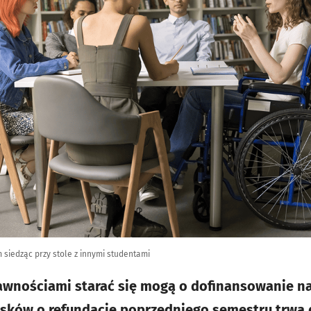
 siedząc przy stole z innymi studentami
awnościami starać się mogą o dofinansowanie n
sków o refundację poprzedniego semestru trwa 