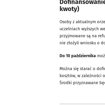
Dofinansowanie
kwoty)
Osoby z aktualnym orz
uczelniach wyższych w
przyjmowane są na ref
nie złożyli wniosku o 
Do 10 października
możn
Można się starać o dof
kosztów, w zależności o
Środki przyznawane bę