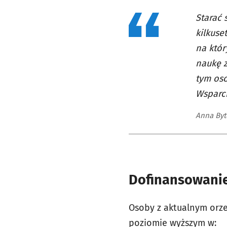
Starać 
kilkuse
na któr
naukę z
tym oso
Wsparci
Anna Byt
Dofinansowanie
Osoby z aktualnym orz
poziomie wyższym w: