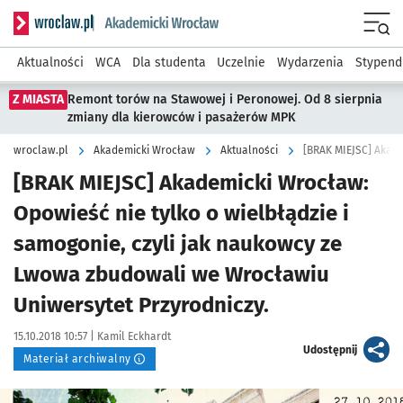
Serwis informacyjny wroclaw.pl podserwis: Akademicki Wro
Men
Aktualności
WCA
Dla studenta
Uczelnie
Wydarzenia
Stypend
Z MIASTA
Remont torów na Stawowej i Peronowej. Od 8 sierpnia
zmiany dla kierowców i pasażerów MPK
wroclaw.pl
Akademicki Wrocław
Aktualności
[BRAK MIEJSC] Akademicki Wrocław:
Opowieść nie tylko o wielbłądzie i
samogonie, czyli jak naukowcy ze
Lwowa zbudowali we Wrocławiu
Uniwersytet Przyrodniczy.
Data publikacji:
Autor:
15.10.2018 10:57 |
Kamil Eckhardt
artykuł
Udostępnij
Materiał archiwalny
Kliknij, aby powiększyć