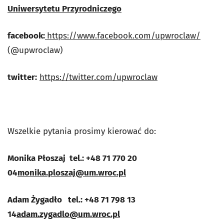
Uniwersytetu Przyrodniczego
facebook:
https://www.facebook.com/upwroclaw/
(@upwroclaw)
twitter:
https://twitter.com/upwroclaw
Wszelkie pytania prosimy kierować do:
Monika Płoszaj
tel.: +48 71 770 20
04
monika.ploszaj@um.wroc.pl
Adam Żygadło
tel.: +48 71 798 13
14
adam.zygadlo@um.wroc.pl