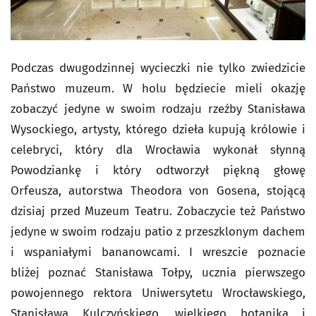
Podczas dwugodzinnej wycieczki nie tylko zwiedzicie
Państwo muzeum. W holu będziecie mieli okazję
zobaczyć jedyne w swoim rodzaju rzeźby Stanisława
Wysockiego, artysty, którego dzieła kupują królowie i
celebryci, który dla Wrocławia wykonał słynną
Powodziankę i który odtworzył piękną głowę
Orfeusza, autorstwa Theodora von Gosena, stojącą
dzisiaj przed Muzeum Teatru. Zobaczycie też Państwo
jedyne w swoim rodzaju patio z przeszklonym dachem
i wspaniałymi bananowcami. I wreszcie poznacie
bliżej poznać Stanisława Tołpy, ucznia pierwszego
powojennego rektora Uniwersytetu Wrocławskiego,
Stanisława Kulczyńskiego, wielkiego botanika i