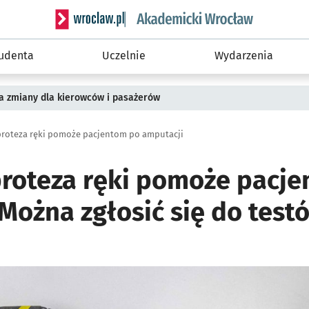
Serwis informacyjny wroclaw.pl podserwis: Akade
tudenta
Uczelnie
Wydarzenia
a zmiany dla kierowców i pasażerów
proteza ręki pomoże pacjentom po amputacji
proteza ręki pomoże pacj
Można zgłosić się do test