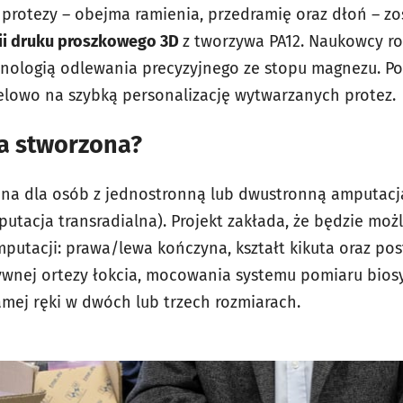
protezy – obejma ramienia, przedramię oraz dłoń – z
gii druku proszkowego 3D
z tworzywa PA12. Naukowcy r
hnologią odlewania precyzyjnego ze stopu magnezu. P
lowo na szybką personalizację wytwarzanych protez.
ła stworzona?
ona dla osób z jednostronną lub dwustronną amputacj
utacja transradialna). Projekt zakłada, że będzie możl
putacji: prawa/lewa kończyna, kształt kikuta oraz pos
ywnej ortezy łokcia, mocowania systemu pomiaru biosy
amej ręki w dwóch lub trzech rozmiarach.