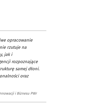
iwe opracowanie
ie rzutuje na
, jak i
igencji rozpoznające
rukturę samej dłoni.
onalności oraz
nnowacji i Biznesu PWr