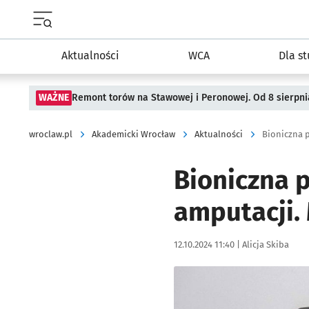
Menu główne portalu wroclaw.pl
Aktualności
WCA
Dla s
WAŻNE
Remont torów na Stawowej i Peronowej. Od 8 sierpni
wroclaw.pl
Akademicki Wrocław
Aktualności
Bioniczna 
Bioniczna 
amputacji. 
Data publikacji:
Autor:
12.10.2024 11:40 |
Alicja Skiba
Kliknij, aby powiększyć