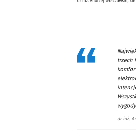
dr inż. Andrzej Wołczowski, ki
Najwię
trzech 
komfort
elektro
intencj
Wszystk
wygody
dr inż. 