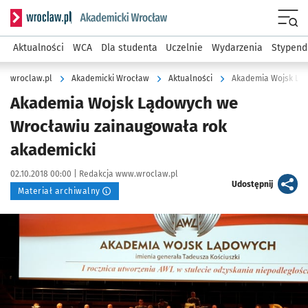
Serwis informacyjny wroclaw.pl podserwis: Akademicki Wro
Men
Aktualności
WCA
Dla studenta
Uczelnie
Wydarzenia
Stypend
wroclaw.pl
Akademicki Wrocław
Aktualności
Akademia Wojsk Ląd
Akademia Wojsk Lądowych we
Wrocławiu zainaugowała rok
akademicki
Data publikacji:
Autor:
02.10.2018 00:00 |
Redakcja www.wroclaw.pl
artykuł
Udostępnij
Materiał archiwalny
Kliknij, aby powiększyć