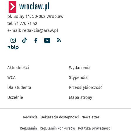
pl. Solny 14,
50-062
Wrocław
tel. 71 776 71 42
e-mail:
redakcja@araw.pl
Aktualności
Wydarzenia
WCA
Stypendia
Dla studenta
Przedsiębiorczość
Uczelnie
Mapa strony
Inne informacje
Redakcja
Deklaracja dostępności
Newsletter
Regulamin
Regulamin konkursów
Polityka prywatności