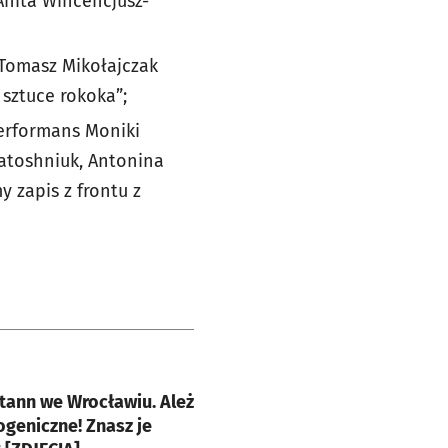
Anita Wincencjusz-
 Tomasz Mikołajczak
 sztuce rokoka”;
performans Moniki
Matoshniuk, Antonina
zapis z frontu z
e
tann we Wrocławiu. Ależ
ogeniczne! Znasz je