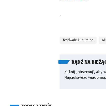
festiwale kulturalne
Ak
BĄDŹ NA BIEŻĄ
Kliknij „obserwuj”, aby 
Najciekawsze wiadomośc