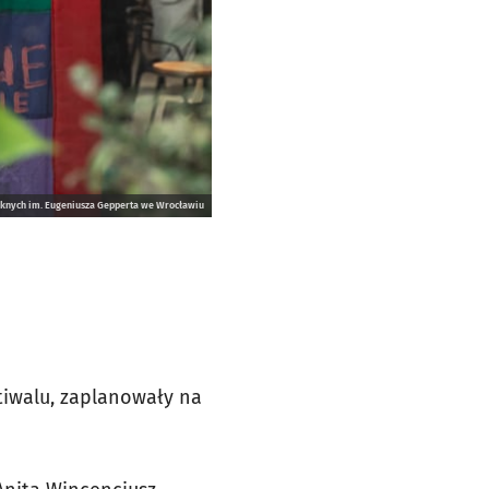
ęknych im. Eugeniusza Gepperta we Wrocławiu
stiwalu, zaplanowały na