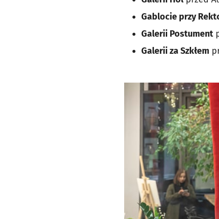
Gablocie przy Rekt
Galerii Postument
p
Galerii za Szkłem
pr