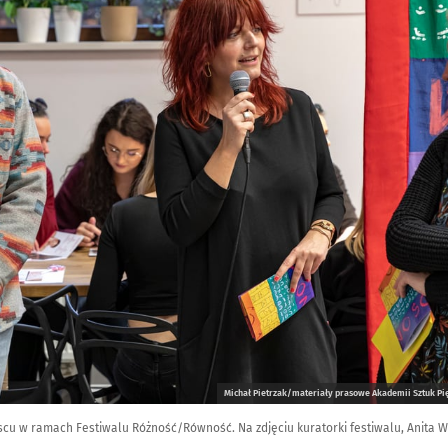
Michał Pietrzak/materiały prasowe Akademii Sztuk P
cu w ramach Festiwalu Różność/Równość. Na zdjęciu kuratorki festiwalu, Anita W