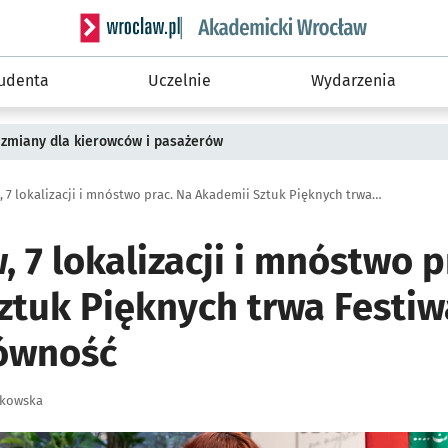
Serwis informacyjny wroclaw.pl podserwis: Akade
tudenta
Uczelnie
Wydarzenia
 zmiany dla kierowców i pasażerów
85 artystów, 7 lokalizacji i mnóstwo prac. Na Akademii Sztuk Pięknych trwa Festiwal Różność/Równość
, 7 lokalizacji i mnóstwo p
ztuk Pięknych trwa Festiw
ówność
zkowska