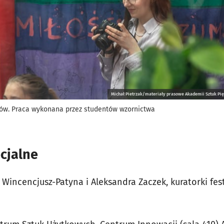
Michał Pietrzak/materiały prasowe Akademii Sztuk Pi
sów. Praca wykonana przez studentów wzornictwa
cjalne
a Wincencjusz-Patyna i Aleksandra Zaczek, kuratorki fe