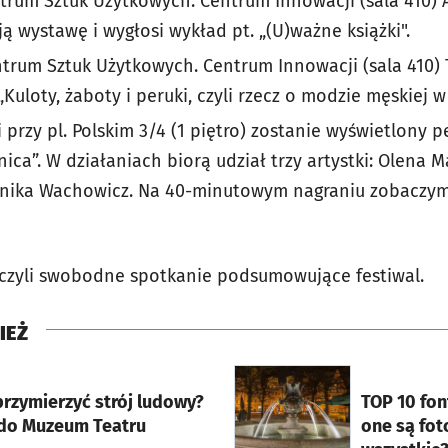
rum Sztuk Użytkowych. Centrum Innowacji (sala 410) 
 wystawę i wygłosi wykład pt. „(U)ważne książki".
trum Sztuk Użytkowych. Centrum Innowacji (sala 410)
„Kuloty, żaboty i peruki, czyli rzecz o modzie męskiej w
 przy pl. Polskim 3/4 (1 piętro) zostanie wyświetlony 
ica”. W działaniach biorą udział trzy artystki: Olena 
ika Wachowicz. Na 40-minutowym nagraniu zobaczymy 
, czyli swobodne spotkanie podsumowujące festiwal.
IEŻ
rcie
otworzy się w nowej karci
przymierzyć strój ludowy?
TOP 10 fon
 do Muzeum Teatru
one są fot