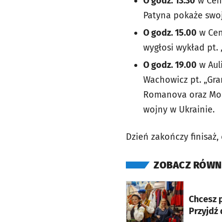
O godz. 13.30
w Cent
Patyna pokaże swoją
O godz. 15.00
w Cen
wygłosi wykład pt. 
O godz. 19.00
w Auli
Wachowicz pt. „Gran
Romanova oraz Mon
wojny w Ukrainie.
Dzień zakończy finisaż
ZOBACZ RÓWN
otworzy się w nowej ka
Chcesz 
Przyjdź