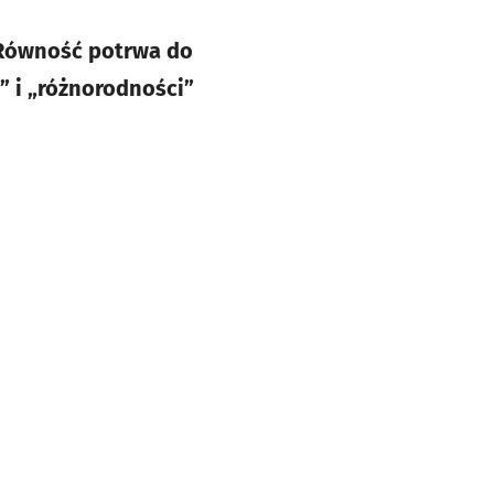
/Równość potrwa do
” i „różnorodności”