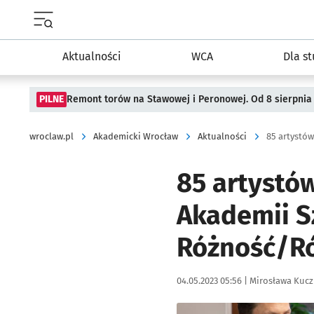
Menu główne portalu wroclaw.pl
Aktualności
WCA
Dla s
PILNE
Remont torów na Stawowej i Peronowej. Od 8 sierpnia
wroclaw.pl
Akademicki Wrocław
Aktualności
85 artystów
Akademii S
Różność/R
Data publikacji:
Autor:
04.05.2023 05:56 |
Mirosława Kuc
Kliknij, aby powiększyć