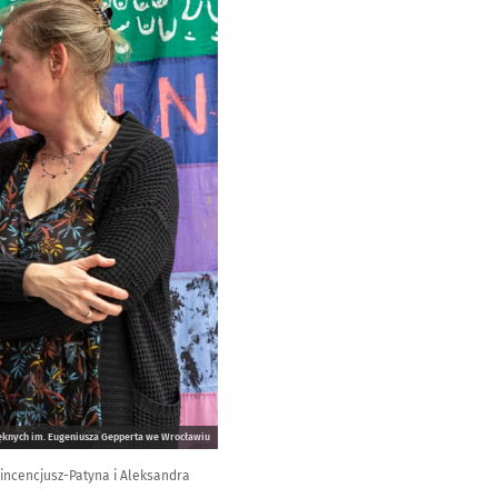
ięknych im. Eugeniusza Gepperta we Wrocławiu
incencjusz-Patyna i Aleksandra