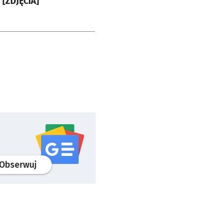
 [ZDJĘCIA]
profil
google news
serwisu wroclaw.pl
Obserwuj