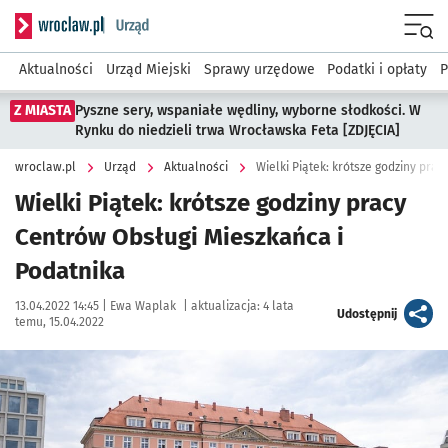
Serwis informacyjny wroclaw.pl podserwis: Urząd
Menu
Aktualności
Urząd Miejski
Sprawy urzędowe
Podatki i opłaty
P
Z MIASTA
Pyszne sery, wspaniałe wędliny, wyborne słodkości. W
Rynku do niedzieli trwa Wrocławska Feta [ZDJĘCIA]
wroclaw.pl
Urząd
Aktualności
Wielki Piątek: krótsze godziny pra
Wielki Piątek: krótsze godziny pracy
Centrów Obsługi Mieszkańca i
Podatnika
Data publikacji:
Autor:
13.04.2022 14:45 |
Ewa Waplak
|
aktualizacja:
4 lata
artykuł
Udostępnij
temu, 15.04.2022
Kliknij, aby powiększyć