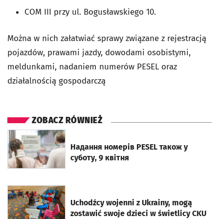
COM III przy ul. Bogusławskiego 10.
Można w nich załatwiać sprawy związane z rejestracją
pojazdów, prawami jazdy, dowodami osobistymi,
meldunkami, nadaniem numerów PESEL oraz
działalnością gospodarczą
ZOBACZ RÓWNIEŻ
otworzy się w nowej karcie
Надання номерів PESEL також у
суботу, 9 квітня
otworzy się w nowej karcie
Uchodźcy wojenni z Ukrainy, mogą
zostawić swoje dzieci w świetlicy CKU