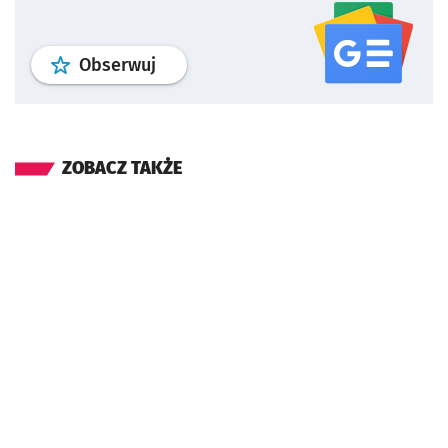
profil
google news
serwisu wroclaw
Obserwuj
ZOBACZ TAKŻE