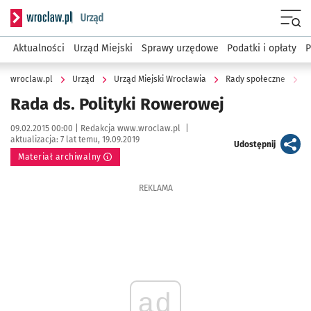
Serwis informacyjny wroclaw.pl podserwis: Urząd
Menu
Aktualności
Urząd Miejski
Sprawy urzędowe
Podatki i opłaty
P
wroclaw.pl
Urząd
Urząd Miejski Wrocławia
Rady społeczne
R
Rada ds. Polityki Rowerowej
Data publikacji:
Autor:
09.02.2015 00:00 |
Redakcja www.wroclaw.pl
|
aktualizacja:
7 lat temu, 19.09.2019
artykuł
Udostępnij
Materiał archiwalny
REKLAMA
ad