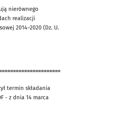
ują nierównego
ach realizacji
sowej 2014–2020 (Dz. U.
=======================
ył termin składania
F - z dnia 14 marca