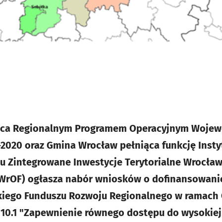
jąca Regionalnym Programem Operacyjnym Woje
2020 oraz Gmina Wrocław pełniąca funkcję Instyt
u Zintegrowane Inwestycje Terytorialne Wrocła
WrOF) ogłasza nabór wniosków o dofinansowanie 
kiego Funduszu Rozwoju Regionalnego w ramach O
 10.1 "Zapewnienie równego dostępu do wysokiej 