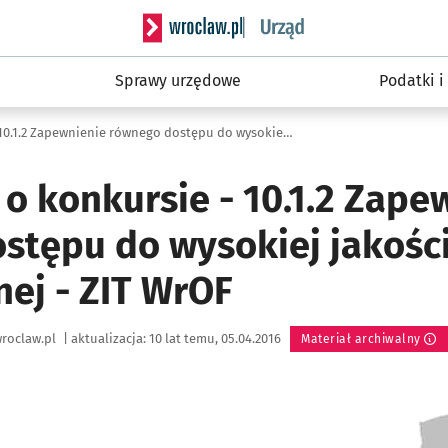
Serwis informacyjny wroclaw.pl podserwis
Sprawy urzędowe
Podatki i
Ogłoszenie o konkursie - 10.1.2 Zapewnienie równego dostępu do wysokiej jakości edukacji przedszkolnej - ZIT WrOF
o konkursie - 10.1.2 Zape
stępu do wysokiej jakości
nej - ZIT WrOF
roclaw.pl
|
aktualizacja:
10 lat temu, 05.04.2016
Materiał archiwalny