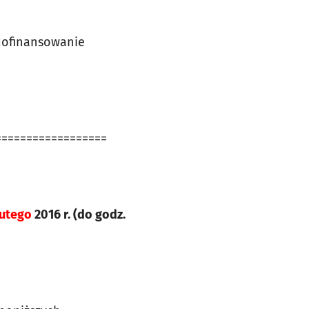
dofinansowanie
==================
utego
2016 r. (do godz.