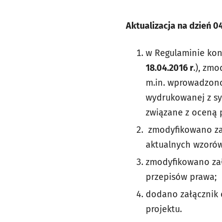
Aktualizacja na dzień 0
w Regulaminie kon
18.04.2016 r
.), zm
m.in. wprowadzono
wydrukowanej z sy
związane z oceną 
zmodyfikowano zał
aktualnych wzoró
zmodyfikowano zał
przepisów prawa;
dodano załącznik 
projektu.