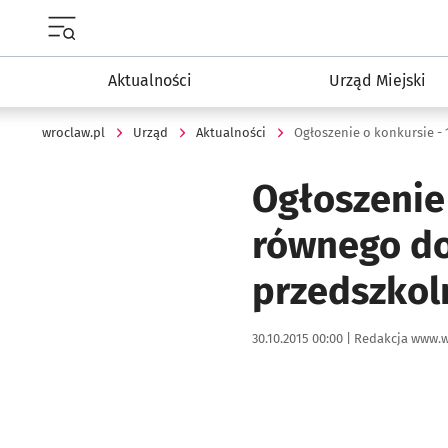
Menu główne portalu wroclaw.pl
Aktualności
Urząd Miejski
wroclaw.pl
Urząd
Aktualności
Ogłoszenie 
równego do
przedszkol
Data publikacji:
Autor:
30.10.2015 00:00 |
Redakcja www.w
Kliknij, aby powiększyć