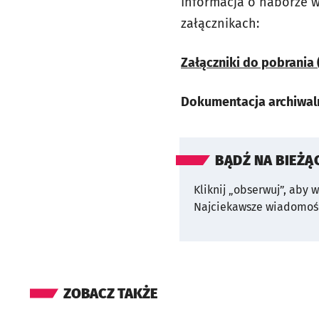
Informacja o naborze w
załącznikach:
Załączniki do pobrania 
Dokumentacja archiwal
BĄDŹ NA BIEŻĄ
Kliknij „obserwuj”, aby 
Najciekawsze wiadomośc
ZOBACZ TAKŻE