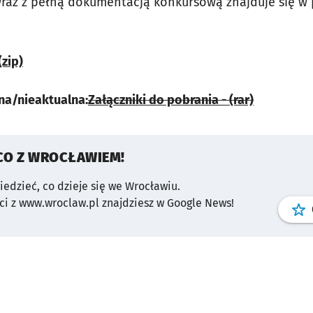
raz z pełną dokumentacją konkursową znajduje się w
(zip)
na/nieaktualna:
Załączniki do pobrania - (rar)
CO Z WROCŁAWIEM!
wiedzieć, co dzieje się we Wrocławiu.
i z www.wroclaw.pl znajdziesz w Google News!