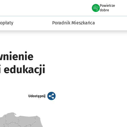
Powietrze
we Wrocławiu
: Urząd
dobre
 opłaty
Poradnik Mieszkańca
wnienie
 edukacji
artykuł
Udostępnij