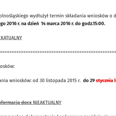
lnośląskiego wydłużył termin składania wniosków o 
ego 2016 r. na dzień 14 marca 2016 r. do godz.15:00.
EKATUALNY
=================================================
iosków:
nia wniosków: od 30 listopada 2015 r.
do 29
stycznia
l
nformacja docx
NIEAKTUALNY