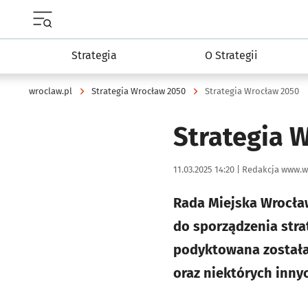
Menu główne portalu wroclaw.pl
Strategia
O Strategii
wroclaw.pl
Strategia Wrocław 2050
Strategia Wrocław 2050
Strategia 
Data publikacji:
Autor:
11.03.2025 14:20 |
Redakcja www.w
Rada Miejska Wrocław
do sporządzenia stra
podyktowana została
oraz niektórych inny