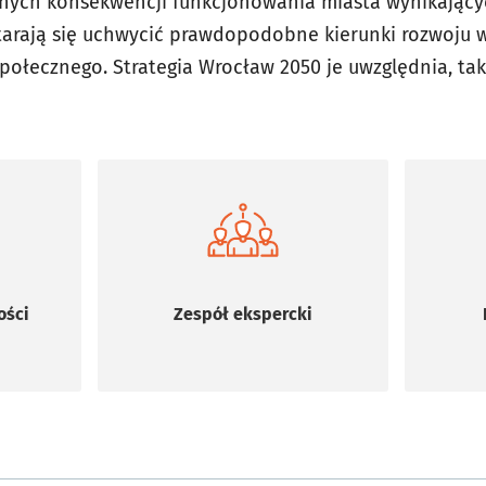
nych konsekwencji funkcjonowania miasta wynikający
tarają się uchwycić prawdopodobne kierunki rozwoju 
społecznego. Strategia Wrocław 2050 je uwzględnia, ta
Zespół ekspercki