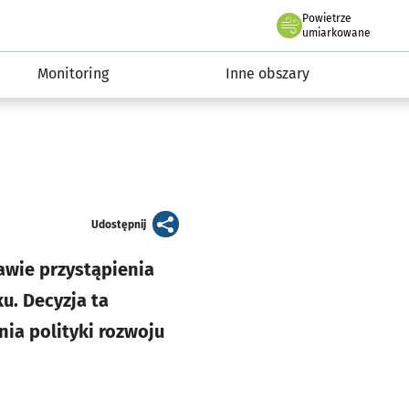
Powietrze
we Wrocławiu
ia Wrocław 2050
umiarkowane
Monitoring
Inne obszary
artykuł
Udostępnij
awie przystąpienia
u. Decyzja ta
ia polityki rozwoju