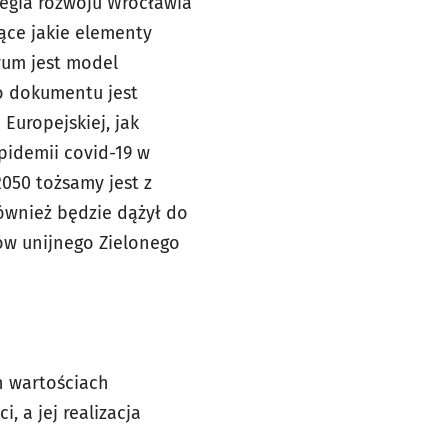
egia rozwoju Wrocławia
jące jakie elementy
vum jest model
o dokumentu jest
Europejskiej, jak
pidemii covid-19 w
2050 tożsamy jest z
również będzie dążył do
tów unijnego Zielonego
h wartościach
 a jej realizacja