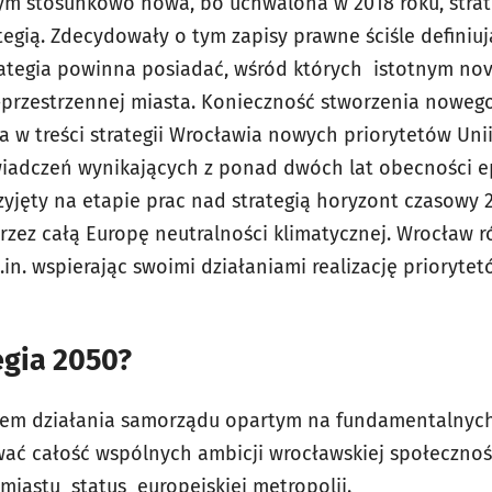
m stosunkowo nowa, bo uchwalona w 2018 roku, strat
tegią. Zdecydowały o tym zapisy prawne ściśle definiu
rategia powinna posiadać, wśród których istotnym no
-przestrzennej miasta. Konieczność stworzenia noweg
 w treści strategii Wrocławia nowych priorytetów Unii 
iadczeń wynikających z ponad dwóch lat obecności e
rzyjęty na etapie prac nad strategią horyzont czasowy 
przez całą Europę neutralności klimatycznej. Wrocław 
.in. wspierając swoimi działaniami realizację prioryte
egia 2050?
nem działania samorządu opartym na fundamentalnyc
ć całość wspólnych ambicji wrocławskiej społeczności,
iastu status europejskiej metropolii.