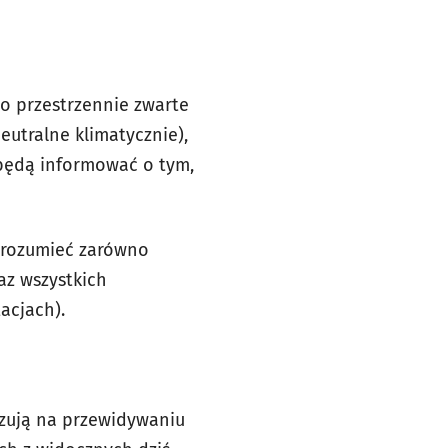
o przestrzennie zwarte
utralne klimatycznie),
 będą informować o tym,
” rozumieć zarówno
az wszystkich
acjach).
bazują na przewidywaniu