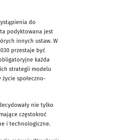
zystąpienia do
 ta podyktowana jest
tórych innych ustaw. W
030 przestaje być
obligatoryjne każda
ich strategii modelu
y życie społeczno-
ecydowały nie tylko
 mające częstokroć
e i technologiczne.