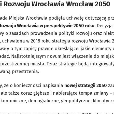
ii Rozwoju Wrocławia Wrocław 2050
Rada Miejska Wrocławia podjęła uchwałę dotyczącą pr
 Rozwoju Wrocławia w perspektywie 2050 roku
. Decyzja
y o zasadach prowadzenia polityki rozwoju oraz niek
uchwalona w 2018 roku strategia rozwoju Wrocławia 2
ały o tym zapisy prawne określające, jakie elementy 
adać. Najistotniejszym novum jest włączenie do miejsk
przestrzennej miasta. Teraz strategie będą integrował
waną przestrzenią.
y, że o konieczności napisania
nowej strategii 2050
zad
 ale także coraz głębsze i nabierające tempa zmiany –
ekonomiczne, demograficzne, geopolityczne, klimatyczn