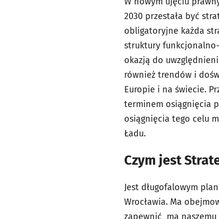
W nowym ujęciu prawny
2030 przestała być stra
obligatoryjne każda st
struktury funkcjonalno
okazją do uwzględnienia
również trendów i dośw
Europie i na świecie. P
terminem osiąg
nięcia 
osiągnięcia tego celu m
Ładu.
Czym jest Strat
Jest długofalowym pla
Wrocławia. Ma obejmowa
zapewnić ma naszemu m