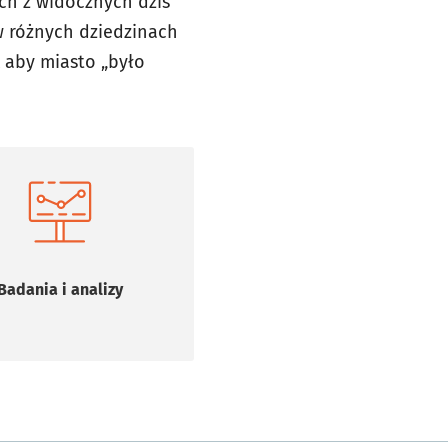
ch z widocznych dziś
w różnych dziedzinach
k aby miasto „było
Badania i analizy