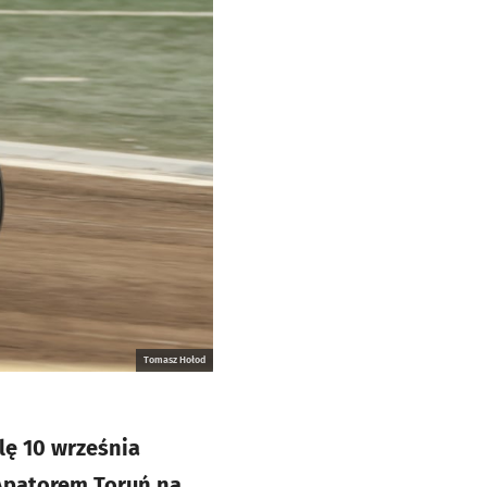
Tomasz Hołod
lę 10 września
 Apatorem Toruń na