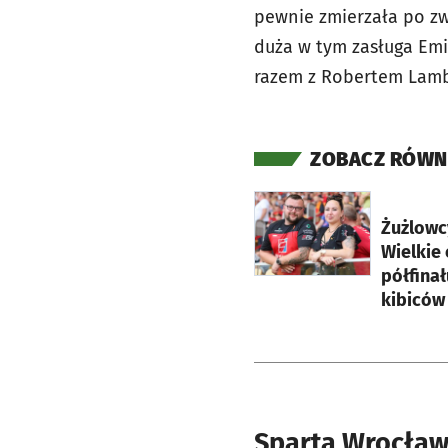
pewnie zmierzała po zw
duża w tym zasługa Emi
razem z Robertem Lamb
ZOBACZ RÓWN
otworzy się w nowej ka
Żużlowc
Wielkie
półfinał
kibiców
Sparta Wrocław 