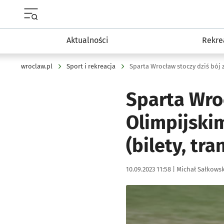
Menu główne portalu wroclaw.pl
Aktualności
Rekre
wroclaw.pl
Sport i rekreacja
Sparta Wroc
Olimpijskim
(bilety, tra
Data publikacji:
Autor:
10.09.2023 11:58 |
Michał Sałkowsk
Kliknij, aby powiększyć