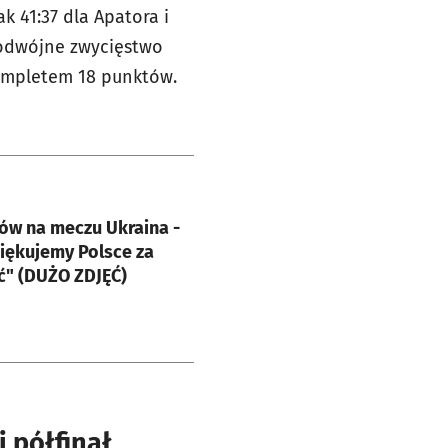
 41:37 dla Apatora i
podwójne zwycięstwo
kompletem 18 punktów.
e
ów na meczu Ukraina -
ziękujemy Polsce za
ć" (DUŻO ZDJĘĆ)
 półfinał