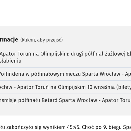
ormacje
(kliknij, aby przejść)
pator Toruń na Olimpijskim: drugi półfinał żużlowej Eks
słabieniu
 Woffindena w półfinałowym meczu Sparta Wrocław - Ap
cław - Apator Toruń na Olimpijskim 10 września (bilet
nsmisję półfinału Betard Sparta Wrocław - Apator Toru
ału zakończyło się wynikiem 45:45. Choć po 9. biegu Spa