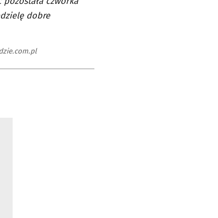
c pozostała czwórka
edzielę dobre
dzie.com.pl