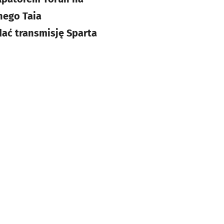
nego Taia
dać transmisję Sparta