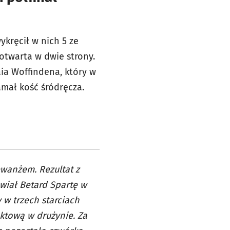
kręcił w nich 5 ze
 otwarta w dwie strony.
aia Woffindena, który w
amał kość śródręcza.
ewanżem. Rezultat z
wiał Betard Spartę w
 w trzech starciach
ktową w drużynie. Za