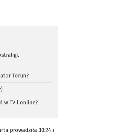
traligi.
ator Toruń?
y)
ń w TV i online?
rta prowadziła 30:24 i