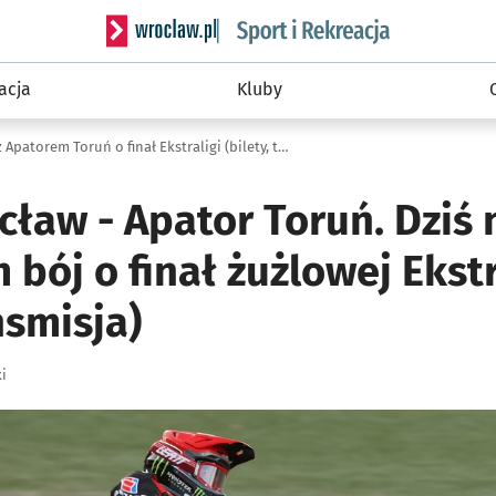
Serwis informacyjny wroclaw.pl podserwis: Sport 
acja
Kluby
Sparta Wrocław stoczy dziś bój z Apatorem Toruń o finał Ekstraligi (bilety, transmisja)
ław - Apator Toruń. Dziś 
 bój o finał żużlowej Ekstr
nsmisja)
i