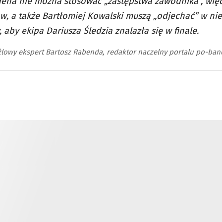
ena nie można stosować „zastępstwa zawodnika”, wię
w, a także Bartłomiej Kowalski muszą „odjechać” w ni
 aby ekipa Dariusza Śledzia znalazła się w finale.
lowy ekspert Bartosz Rabenda, redaktor naczelny portalu po-ban