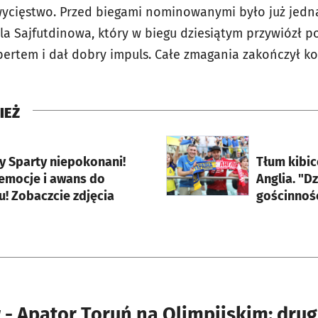
ycięstwo. Przed biegami nominowanymi było już jednak
la Sajfutdinowa, który w biegu dziesiątym przywiózł 
ertem i dał dobry impuls. Całe zmagania zakończył 
IEŻ
rcie
otworzy się w nowej karci
y Sparty niepokonani!
Tłum kibic
 emocje i awans do
Anglia. "D
u! Zobaczcie zdjęcia
gościnnoś
- Apator Toruń na Olimpijskim: drugi