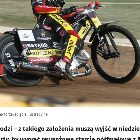
 torze/zdjęcie ilustracyjne
odzi – z takiego założenia muszą wyjść w niedzie
rty, by wygrać rewanżowe starcie półfinałowe z