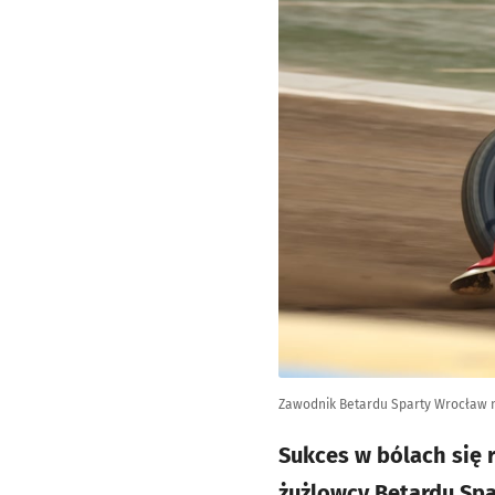
Zawodnik Betardu Sparty Wrocław na
Sukces w bólach się r
żużlowcy Betardu Spa