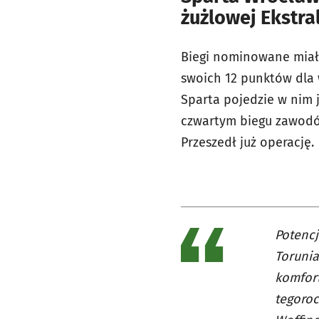
żużlowej Ekstra
Biegi nominowane miały
swoich 12 punktów dla w
Sparta pojedzie w nim 
czwartym biegu zawodów
Przeszedł już operację
Potencj
Torunia
komfort
tegoroc