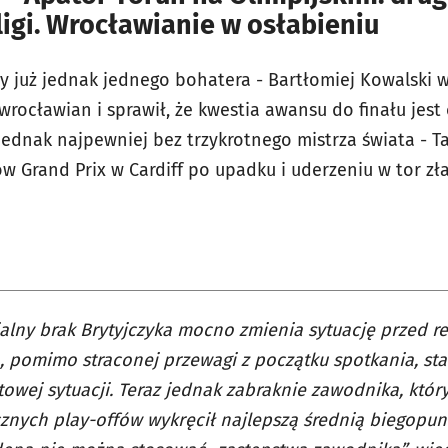
ligi. Wrocławianie w osłabieniu
 już jednak jednego bohatera - Bartłomiej Kowalski wy
rocławian i sprawił, że kwestia awansu do finału jest
jednak najpewniej bez trzykrotnego mistrza świata - T
 Grand Prix w Cardiff po upadku i uderzeniu w tor zł
.
alny brak Brytyjczyka mocno zmienia sytuację przed r
, pomimo straconej przewagi z początku spotkania, sta
owej sytuacji. Teraz jednak zabraknie zawodnika, który
znych play-offów wykręcił najlepszą średnią biegopun