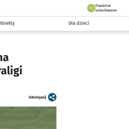
Powietrze
we Wrocławiu
i rekreacja
umiarkowane
Obiekty
Dla dzieci
na
aligi
artykuł
Udostępnij