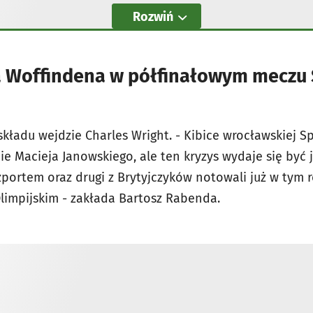
Rozwiń
ja Woffindena w półfinałowym meczu
składu wejdzie
Charles Wright.
- Kibice wrocławskiej S
ie Macieja Janowskiego, ale ten kryzys wydaje się być 
zportem oraz drugi z Brytyjczyków notowali już w tym 
limpijskim - zakłada Bartosz Rabenda.