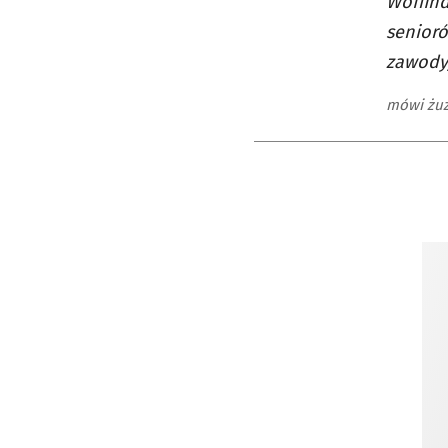
Woffind
senioró
zawody,
mówi żuż