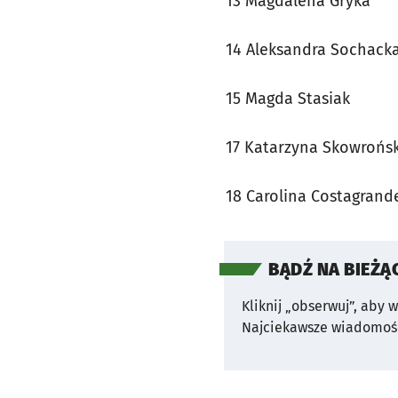
13 Magdalena Gryka
14 Aleksandra Sochack
15 Magda Stasiak
17 Katarzyna Skowrońsk
18 Carolina Costagrand
BĄDŹ NA BIEŻĄ
Kliknij „obserwuj”, aby 
Najciekawsze wiadomośc