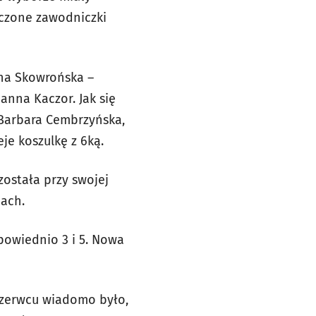
dczone zawodniczki
yna Skowrońska –
anna Kaczor. Jak się
 Barbara Cembrzyńska,
je koszulkę z 6ką.
została przy swojej
cach.
powiednio 3 i 5. Nowa
czerwcu wiadomo było,