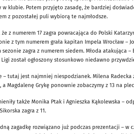
ły w klubie. Potem przyjęto zasadę, że bardziej doświa
em z pozostałej puli wybiorą te najmłodsze.
że z numerem 17 zagra powracająca do Polski Katarz
onie z tym numerem grała kapitan Impela Wrocław – Jo
 sezonie zagra z numerem siedem. Młoda atakująca –
j Ligi został ogłoszony stosunkowo niedawno przywdzie
ie – tutaj jest najmniej niespodzianek. Milena Radecka 
e, a Magdalenę Grykę ponownie zobaczymy z 13 na ple
eniły także Monika Ptak i Agnieszka Kąkolewska – od
ikorska zagra z 11.
dną zagadkę rozwiązano już podczas prezentacji – w 