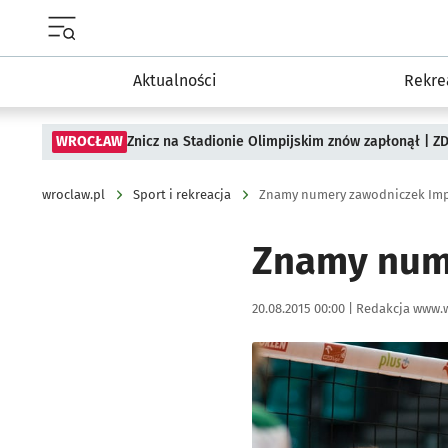
Menu główne portalu wroclaw.pl
Aktualności
Rekre
WROCŁAW
Znicz na Stadionie Olimpijskim znów zapłonął | ZD
wroclaw.pl
Sport i rekreacja
Znamy numery zawodniczek Im
Znamy num
Data publikacji:
Autor:
20.08.2015 00:00 |
Redakcja www.w
Kliknij, aby powiększyć