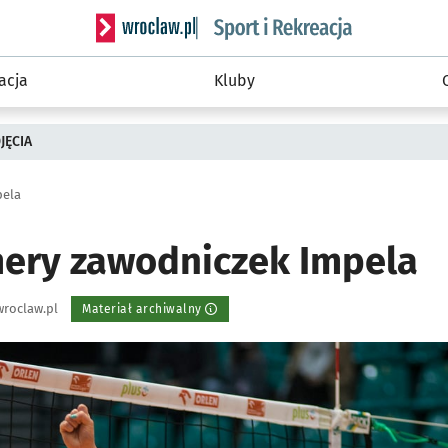
Serwis informacyjny wroclaw.pl podserwis: Sport 
acja
Kluby
JĘCIA
pela
ery zawodniczek Impela
roclaw.pl
Materiał archiwalny