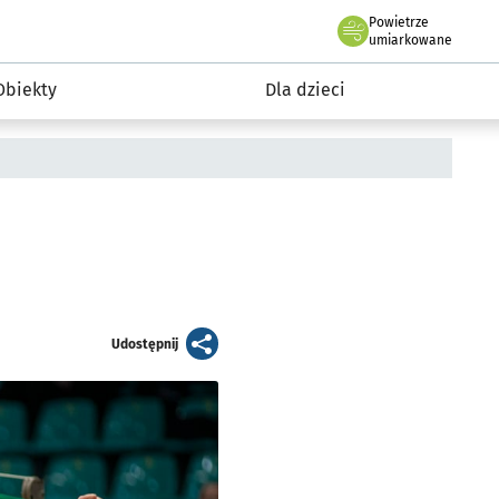
Powietrze
we Wrocławiu
i rekreacja
umiarkowane
Obiekty
Dla dzieci
artykuł
Udostępnij