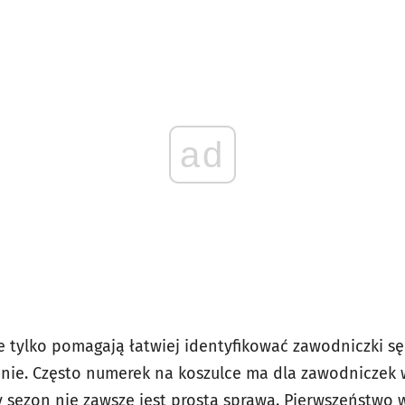
ad
e tylko pomagają łatwiej identyfikować zawodniczki 
enie. Często numerek na koszulce ma dla zawodniczek
y sezon nie zawsze jest prostą sprawą. Pierwszeństwo