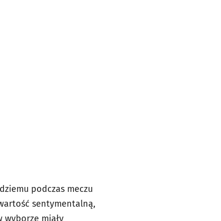
sędziemu podczas meczu
 wartość sentymentalną,
 w wyborze miały