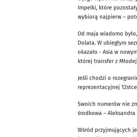
Impelki, które pozosta
wybiorą najpierw – pot
Od maja wiadomo było, 
Dolata. W ubiegłym sez
okazało - Asia w nowym
której transfer z Młode
Jeśli chodzi o rozegran
reprezentacyjnej 12stc
Swoich numerów nie zmi
środkowa – Aleksandra S
Wśród przyjmujących je