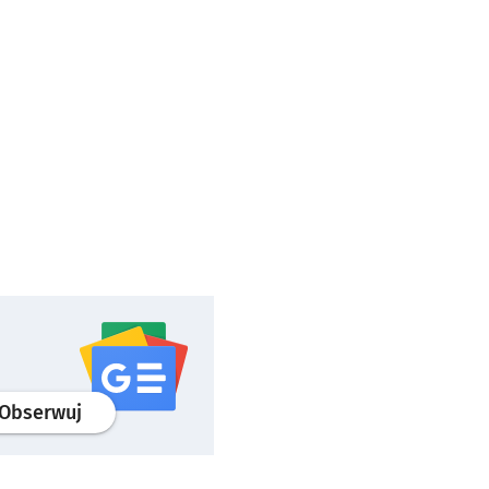
profil
google news
serwisu wroclaw.pl
Obserwuj