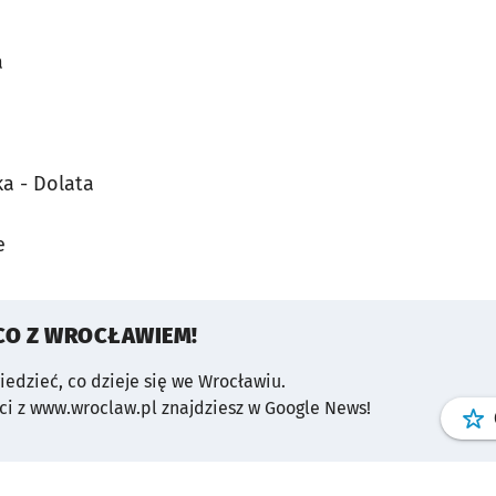
a
a - Dolata
e
CO Z WROCŁAWIEM!
wiedzieć, co dzieje się we Wrocławiu.
i z www.wroclaw.pl znajdziesz w Google News!