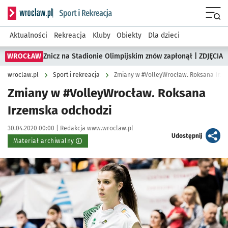
Serwis informacyjny wroclaw.pl podserwis: Sport i rekreacja
Menu
Aktualności
Rekreacja
Kluby
Obiekty
Dla dzieci
WROCŁAW
Znicz na Stadionie Olimpijskim znów zapłonął | ZDJĘCIA
wroclaw.pl
Sport i rekreacja
Zmiany w #VolleyWrocław. Roksana Irze
Zmiany w #VolleyWrocław. Roksana
Irzemska odchodzi
Data publikacji:
Autor:
30.04.2020 00:00 |
Redakcja www.wroclaw.pl
artykuł
Udostępnij
Materiał archiwalny
Kliknij, aby powiększyć