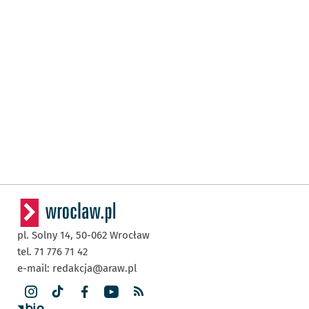
pl. Solny 14,
50-062
Wrocław
tel. 71 776 71 42
e-mail:
redakcja@araw.pl