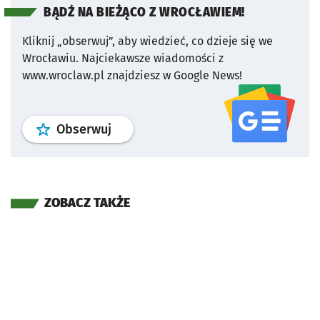
BĄDŹ NA BIEŻĄCO Z WROCŁAWIEM!
Kliknij „obserwuj”, aby wiedzieć, co dzieje się we
Wrocławiu.
Najciekawsze wiadomości z
www.wroclaw.pl znajdziesz w Google News!
profil
google news
serwisu wroclaw
Obserwuj
ZOBACZ TAKŻE