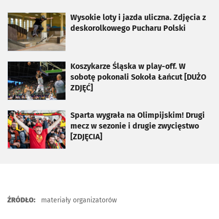
otworzy się w nowej karcie
Wysokie loty i jazda uliczna. Zdjęcia z
deskorolkowego Pucharu Polski
otworzy się w nowej karcie
Koszykarze Śląska w play-off. W
sobotę pokonali Sokoła Łańcut [DUŻO
ZDJĘĆ]
otworzy się w nowej karcie
Sparta wygrała na Olimpijskim! Drugi
mecz w sezonie i drugie zwycięstwo
[ZDJĘCIA]
ŹRÓDŁO:
materiały organizatorów