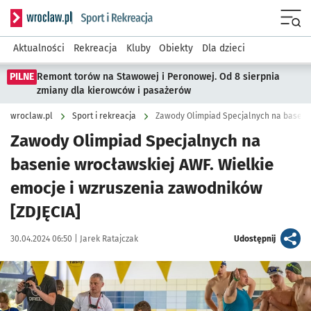
Serwis informacyjny wroclaw.pl podserwis: Sport i rekreacja
Menu
Aktualności
Rekreacja
Kluby
Obiekty
Dla dzieci
PILNE
Remont torów na Stawowej i Peronowej. Od 8 sierpnia
zmiany dla kierowców i pasażerów
wroclaw.pl
Sport i rekreacja
Zawody Olimpiad Specjalnych na baseni
Zawody Olimpiad Specjalnych na
basenie wrocławskiej AWF. Wielkie
emocje i wzruszenia zawodników
[ZDJĘCIA]
Data publikacji:
Autor:
artykuł
30.04.2024 06:50 |
Jarek Ratajczak
Udostępnij
Kliknij, aby zobaczyć galerię