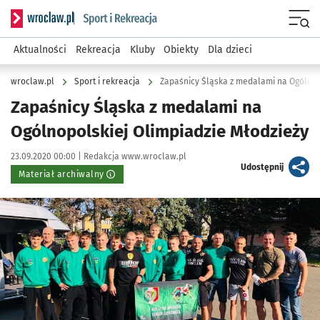
Serwis informacyjny wroclaw.pl podserwis: Sport i rekreacja
Menu
Aktualności
Rekreacja
Kluby
Obiekty
Dla dzieci
wroclaw.pl
Sport i rekreacja
Zapaśnicy Śląska z medalami na Ogólnop
Zapaśnicy Śląska z medalami na
Ogólnopolskiej Olimpiadzie Młodzieży
Data publikacji:
Autor:
23.09.2020 00:00 |
Redakcja www.wroclaw.pl
artykuł
Udostępnij
Materiał archiwalny
Kliknij, aby powiększyć