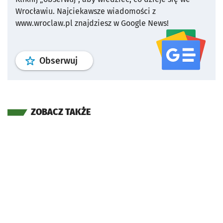
Wrocławiu.
Najciekawsze wiadomości z
www.wroclaw.pl znajdziesz w Google News!
profil
google news
serwisu wroclaw
Obserwuj
ZOBACZ TAKŻE