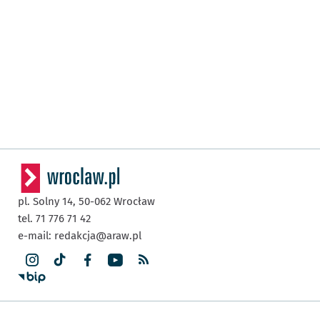
pl. Solny 14,
50-062
Wrocław
tel. 71 776 71 42
e-mail:
redakcja@araw.pl