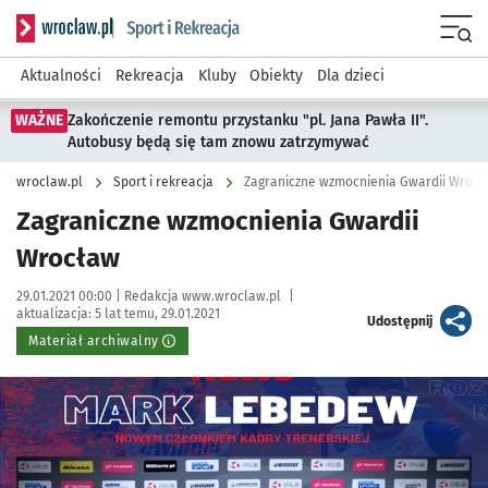
Serwis informacyjny wroclaw.pl podserwis: Sport i rekreacja
Menu
Aktualności
Rekreacja
Kluby
Obiekty
Dla dzieci
WAŻNE
Zakończenie remontu przystanku "pl. Jana Pawła II".
Autobusy będą się tam znowu zatrzymywać
wroclaw.pl
Sport i rekreacja
Zagraniczne wzmocnienia Gwardii Wrocł
Zagraniczne wzmocnienia Gwardii
Wrocław
Data publikacji:
Autor:
29.01.2021 00:00 |
Redakcja www.wroclaw.pl
|
aktualizacja:
5 lat temu, 29.01.2021
artykuł
Udostępnij
Materiał archiwalny
Kliknij, aby powiększyć