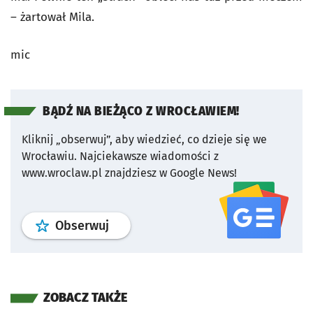
– żartował Mila.
mic
BĄDŹ NA BIEŻĄCO Z WROCŁAWIEM!
Kliknij „obserwuj”, aby wiedzieć, co dzieje się we
Wrocławiu.
Najciekawsze wiadomości z
www.wroclaw.pl znajdziesz w Google News!
profil
google news
serwisu wroclaw
Obserwuj
ZOBACZ TAKŻE