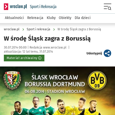
Serwis informacyjny wroclaw.pl podserwis: Sport i rekreacja
Menu
Aktualności
Rekreacja
Kluby
Obiekty
Dla dzieci
wroclaw.pl
Sport i rekreacja
W środę Śląsk zagra z Borussią
W środę Śląsk zagra z Borussią
Data publikacji:
Autor:
30.07.2014 00:00 |
Redakcja www.wroclaw.pl
|
aktualizacja:
12 lat temu, 31.07.2014
artykuł
Udostępnij
Materiał archiwalny
Kliknij, aby powiększyć