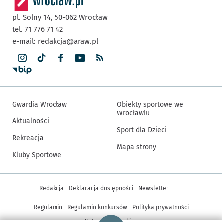
pl. Solny 14,
50-062
Wrocław
tel. 71 776 71 42
e-mail:
redakcja@araw.pl
Gwardia Wrocław
Obiekty sportowe we
Wrocławiu
Aktualności
Sport dla Dzieci
Rekreacja
Mapa strony
Kluby Sportowe
Inne informacje
Redakcja
Deklaracja dostępności
Newsletter
Regulamin
Regulamin konkursów
Polityka prywatności
Strona główna - wroclaw.pl
Ustawienia cookies