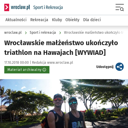
Serwis informacyjny wroclaw.pl podserwis: Sport i rekreacja
Menu
Aktualności
Rekreacja
Kluby
Obiekty
Dla dzieci
wroclaw.pl
Sport i rekreacja
Wrocławskie małżeństwo ukończyło tria
Wrocławskie małżeństwo ukończyło
triathlon na Hawajach [WYWIAD]
Data publikacji:
Autor:
17.10.2018 00:00 |
Redakcja www.wroclaw.pl
artykuł
Udostępnij
Materiał archiwalny
Kliknij, aby powiększyć