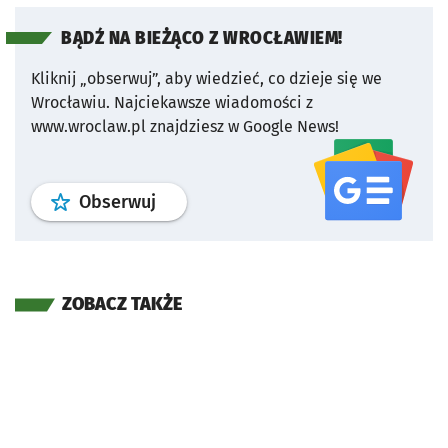
BĄDŹ NA BIEŻĄCO Z WROCŁAWIEM!
Kliknij „obserwuj”, aby wiedzieć, co dzieje się we
Wrocławiu.
Najciekawsze wiadomości z
www.wroclaw.pl znajdziesz w Google News!
profil
google news
serwisu wroclaw
Obserwuj
ZOBACZ TAKŻE