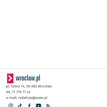
pl. Solny 14,
50-062
Wrocław
tel. 71 776 71 42
e-mail:
redakcja@araw.pl