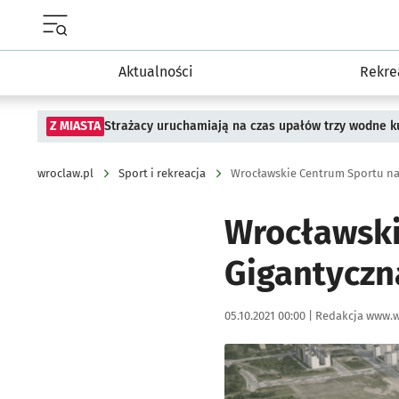
Menu główne portalu wroclaw.pl
Aktualności
Rekre
Z MIASTA
Strażacy uruchamiają na czas upałów trzy wodne ku
wroclaw.pl
Sport i rekreacja
Wrocławski
Gigantyczn
Data publikacji:
Autor:
05.10.2021 00:00 |
Redakcja www.w
Kliknij, aby powiększyć