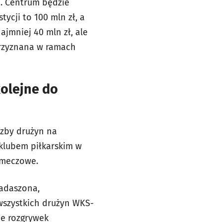
i. Centrum będzie
cji to 100 mln zł, a
ajmniej 40 mln zł, ale
przyznana w ramach
kolejne do
czby drużyn na
 klubem piłkarskim w
 meczowe.
zadaszona,
 wszystkich drużyn WKS-
ne rozgrywek