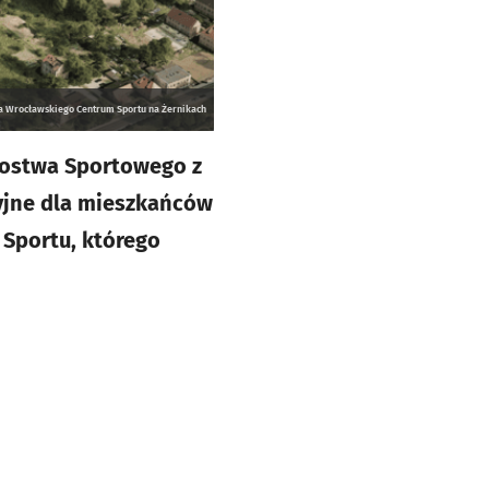
a Wrocławskiego Centrum Sportu na Żernikach
rzostwa Sportowego z
cyjne dla mieszkańców
Sportu, którego