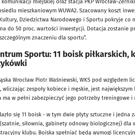
 komunikacji miejskiej oraz stacja PKP Wrocław-Żernik
siedlu mieszkaniowym WUWA2. Szacowany koszt inwesty
Kultury, Dziedzictwa Narodowego i Sportu pokryje co n
a do 50 proc. wartości inwestycji. Dotacja zostanie 
 szczególnym znaczeniu dla sportu”.
trum Sportu: 11 boisk piłkarskich, 
zykówki
Śląska Wrocław Piotr Waśniewski, WKS pod względem li
 wliczając zespoły kobiece i męskie, jest największym
 ma w pełni zabezpieczyć jego potrzeby treningowe i
lazło się 11 boisk - w tym dwie płyty sztuczne i jedna 
szatnie, siłownia, gabinety odnowy biologicznej) dla
tracyjny klubu. Boiska spełniać będą wymogi licencyj