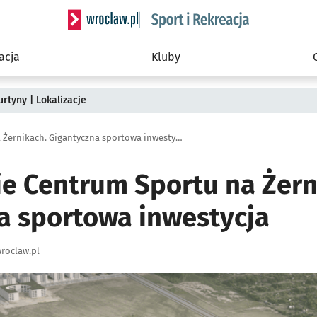
Serwis informacyjny wroclaw.pl podserwis: Sport 
acja
Kluby
rtyny | Lokalizacje
Wrocławskie Centrum Sportu na Żernikach. Gigantyczna sportowa inwestycja
e Centrum Sportu na Żern
a sportowa inwestycja
roclaw.pl