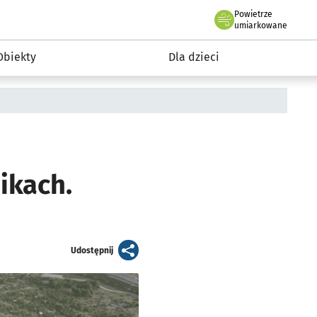
Powietrze
we Wrocławiu
i rekreacja
umiarkowane
Obiekty
Dla dzieci
ikach.
artykuł
Udostępnij