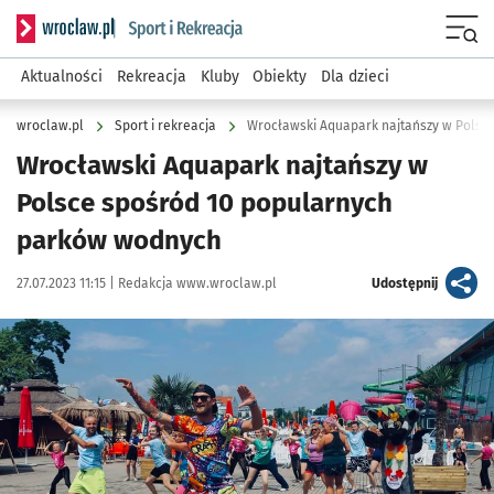
Serwis informacyjny wroclaw.pl podserwis: Sport i rekreacja
Menu
Aktualności
Rekreacja
Kluby
Obiekty
Dla dzieci
wroclaw.pl
Sport i rekreacja
Wrocławski Aquapark najtańszy w
Polsce spośród 10 popularnych
parków wodnych
Data publikacji:
Autor:
artykuł
27.07.2023 11:15 |
Redakcja www.wroclaw.pl
Udostępnij
Kliknij, aby powiększyć