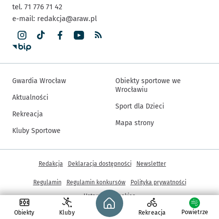
tel. 71 776 71 42
e-mail:
redakcja@araw.pl
Gwardia Wrocław
Obiekty sportowe we
Wrocławiu
Aktualności
Sport dla Dzieci
Rekreacja
Mapa strony
Kluby Sportowe
Inne informacje
Redakcja
Deklaracja dostępności
Newsletter
Regulamin
Regulamin konkursów
Polityka prywatności
Strona główna - wroclaw.pl
Ustawienia cookies
Powietrze
Obiekty
Kluby
Rekreacja
© Copyright 2005-2026, ARAW S.A., Gmina Wrocław