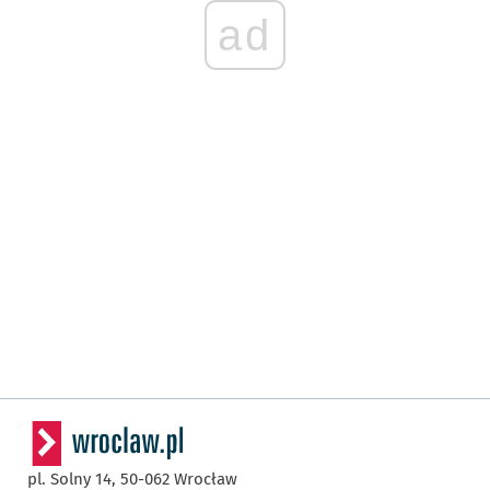
ad
pl. Solny 14,
50-062
Wrocław