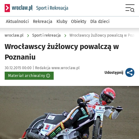
Serwis informacyjny wroclaw.pl podserwis: Sport i rekreacja
Menu
Aktualności
Rekreacja
Kluby
Obiekty
Dla dzieci
wroclaw.pl
Sport i rekreacja
Wrocławscy żużlowcy powalczą w Pozna
Wrocławscy żużlowcy powalczą w
Poznaniu
Data publikacji:
Autor:
30.12.2015 00:00 |
Redakcja www.wroclaw.pl
artykuł
Udostępnij
Materiał archiwalny
Kliknij, aby powiększyć