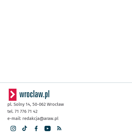
pl. Solny 14,
50-062
Wrocław
tel. 71 776 71 42
e-mail:
redakcja@araw.pl