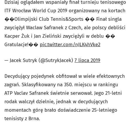
Dzisiaj oglądałem wspaniały finał turnieju tenisowego
ITF Wrocław World Cup 2019 organizowany na kortach
��Olimpijski Club Tennis&Sports �� Finał singla
zwyciężył Waclaw Safranek z Czech, ale polscy debliści
Kacper Żuk i Jan Zieliński zwyciężyli w deblu ��
Gratulacje!��
pic.twitter.com/nJLK4hVke2
— Jacek Sutryk (@SutrykJacek)
7 lipca 2019
Decydujący pojedynek obfitował w wiele efektownych
zagrań. Sklasyfikowany na 350. miejscu w rankingu
ATP Vaclav Safranek świetnie serwował. Jego 21-letni
rodak walczył dzielnie, jednak w decydujących
momentach górę brało doświadczenie 25-letniego
tenisisty z Brna.