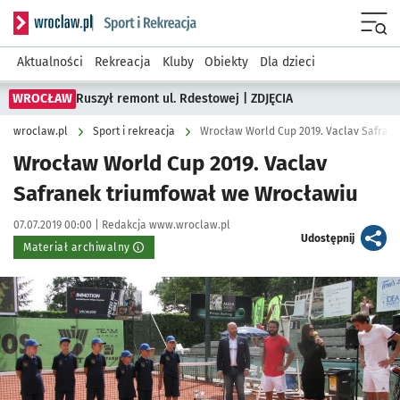
Serwis informacyjny wroclaw.pl podserwis: Sport i rekreacja
Menu
Aktualności
Rekreacja
Kluby
Obiekty
Dla dzieci
WROCŁAW
Ruszył remont ul. Rdestowej | ZDJĘCIA
wroclaw.pl
Sport i rekreacja
Wrocław World Cup 2019. Vaclav Safran
Wrocław World Cup 2019. Vaclav
Safranek triumfował we Wrocławiu
Data publikacji:
Autor:
07.07.2019 00:00 |
Redakcja www.wroclaw.pl
artykuł
Udostępnij
Materiał archiwalny
Kliknij, aby powiększyć