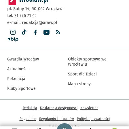
pl. Solny 14,
50-062
Wrocław
tel. 71 776 71 42
e-mail:
redakcja@araw.pl
Gwardia Wrocław
Obiekty sportowe we
Wrocławiu
Aktualności
Sport dla Dzieci
Rekreacja
Mapa strony
Kluby Sportowe
Inne informacje
Redakcja
Deklaracja dostępności
Newsletter
Regulamin
Regulamin konkursów
Polityka prywatności
Strona główna - wroclaw.pl
Ustawienia cookies