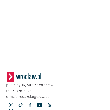
pl. Solny 14,
50-062
Wrocław
tel. 71 776 71 42
e-mail:
redakcja@araw.pl