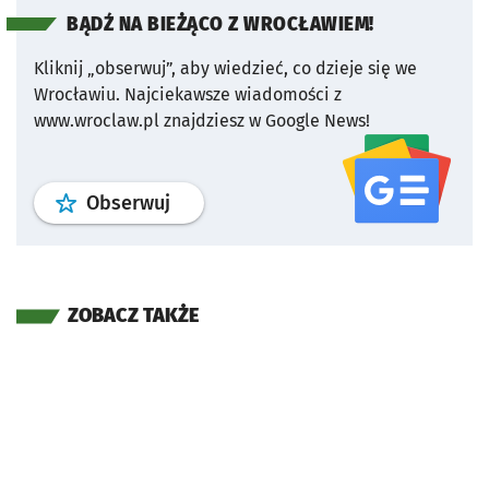
BĄDŹ NA BIEŻĄCO Z WROCŁAWIEM!
Kliknij „obserwuj”, aby wiedzieć, co dzieje się we
Wrocławiu.
Najciekawsze wiadomości z
www.wroclaw.pl znajdziesz w Google News!
profil
google news
serwisu wroclaw
Obserwuj
ZOBACZ TAKŻE