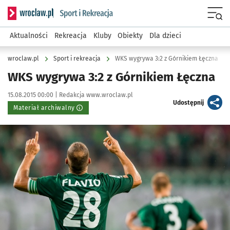
Serwis informacyjny wroclaw.pl podserwis: Sport i rekreacja
Menu
Aktualności
Rekreacja
Kluby
Obiekty
Dla dzieci
wroclaw.pl
Sport i rekreacja
WKS wygrywa 3:2 z Górnikiem Łęczna
WKS wygrywa 3:2 z Górnikiem Łęczna
Data publikacji:
Autor:
15.08.2015 00:00 |
Redakcja www.wroclaw.pl
artykuł
Udostępnij
Materiał archiwalny
Kliknij, aby powiększyć