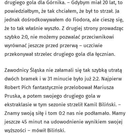
drugiego gola dla Górnika. – Gdybym miał 20 lat, to
powiedziałbym, że tak chciałem, że był to strzał. Ja
jednak dośrodkowywałem do Fiodora, ale cieszę się,
że to tak właśnie wyszło. Z drugiej strony prowadząc
szybko 2:0, nie możemy pozwalać przeciwnikowi
wyrównać jeszcze przed przerwą – uczciwie
przekonywał strzelec drugiego gola dla łęcznian.
Zawodnicy Śląska nie załamali się tak szybką utratą
dwóch bramek i w 31 minucie było już 2:2. Najpierw
Robert Pich fantastycznie przelobował Mariusza
Pruska, a potem swojego drugiego gola w
ekstraklasie w tym sezonie strzelił Kamil Biliński. –
Znamy swoją siłę i tom 0:2 nas nie podłamało. Mamy
jeszcze 45 minut na udowodnienie wynikiem swojej
wyższości – mówił Biliński.