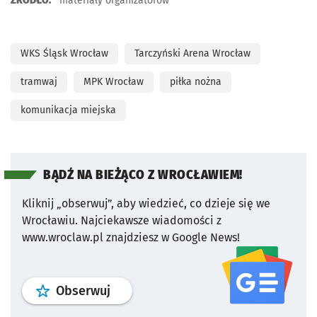
ŹRÓDŁO:
materiały organizatorów
WKS Śląsk Wrocław
Tarczyński Arena Wrocław
tramwaj
MPK Wrocław
piłka nożna
komunikacja miejska
BĄDŹ NA BIEŻĄCO Z WROCŁAWIEM!
Kliknij „obserwuj”, aby wiedzieć, co dzieje się we
Wrocławiu.
Najciekawsze wiadomości z
www.wroclaw.pl znajdziesz w Google News!
profil
google news
serwisu wroclaw
Obserwuj