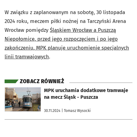
W związku z zaplanowanym na sobotę, 30 listopada
2024 roku, meczem piłki nożnej na Tarczyński Arena
Wrocław pomiędzy
Śląskiem Wrocław a Puszczą
Niepołomice, przed jego rozpoczęciem i po jego
zakończeniu, MPK planuje uruchomienie specjalnych
linii tramwajowych
.
ZOBACZ RÓWNIEŻ
otworzy się w nowej karcie
MPK uruchamia dodatkowe tramwaje
na mecz Śląsk - Puszcza
30.11.2024
| Tomasz Wysocki