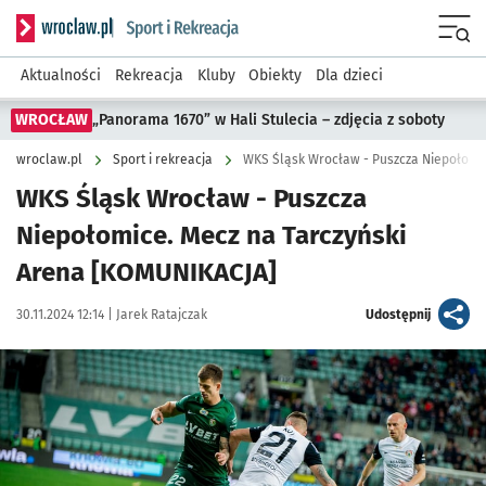
Serwis informacyjny wroclaw.pl podserwis: Sport i rekreacja
Menu
Aktualności
Rekreacja
Kluby
Obiekty
Dla dzieci
WROCŁAW
„Panorama 1670” w Hali Stulecia – zdjęcia z soboty
wroclaw.pl
Sport i rekreacja
WKS Śląsk Wrocław - Puszcza Niepołomic
WKS Śląsk Wrocław - Puszcza
Niepołomice. Mecz na Tarczyński
Arena [KOMUNIKACJA]
Data publikacji:
Autor:
artykuł
30.11.2024 12:14 |
Jarek Ratajczak
Udostępnij
Kliknij, aby powiększyć