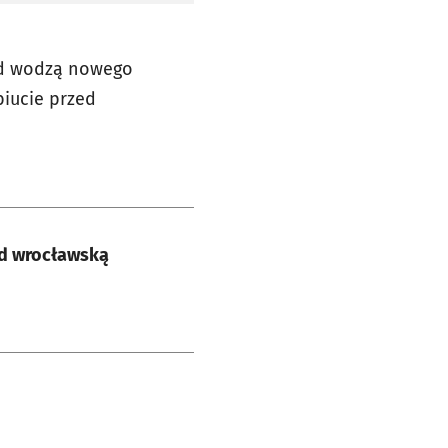
pod wodzą nowego
biucie przed
ed wrocławską