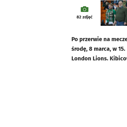
galeria
82
zdjęć
Po przerwie na mecze
środę, 8 marca, w 15.
London Lions. Kibicow