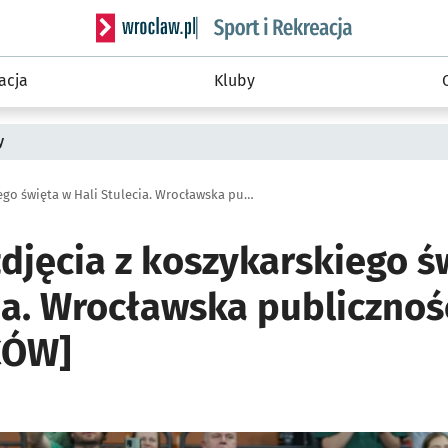
Serwis informacyjny wroclaw.pl podserwis: Sport 
acja
Kluby
y
Zobaczcie zdjęcia z koszykarskiego święta w Hali Stulecia. Wrocławska publiczność [DUŻO ZDJĘĆ KIBICÓW]
djęcia z koszykarskiego ś
cia. Wrocławska publiczno
CÓW]
ię