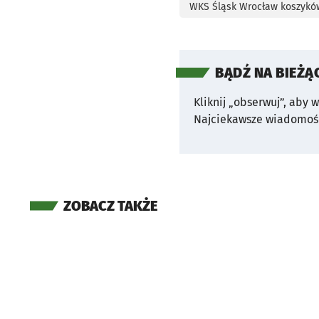
WKS Śląsk Wrocław koszykó
BĄDŹ NA BIEŻĄ
Kliknij „obserwuj”, aby 
Najciekawsze wiadomośc
ZOBACZ TAKŻE