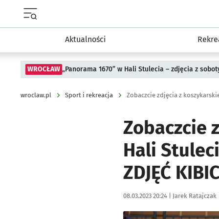
Menu główne portalu wroclaw.pl
Aktualności
Rekre
WROCŁAW
„Panorama 1670” w Hali Stulecia – zdjęcia z sobot
wroclaw.pl
Sport i rekreacja
Zobaczcie z
Hali Stule
ZDJĘĆ KIBI
Data publikacji:
Autor:
08.03.2023 20:24 |
Jarek Ratajczak
Kliknij, aby zobaczyć galer