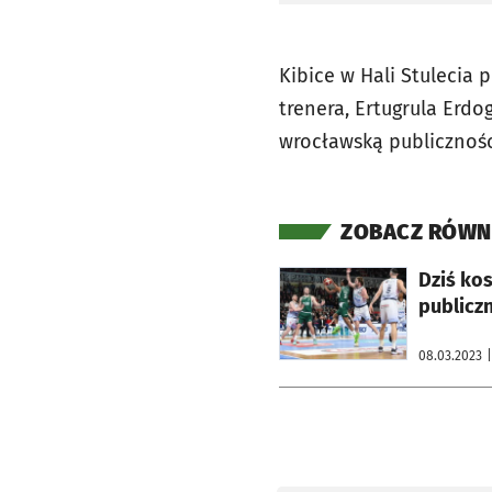
Kibice w Hali Stulecia
trenera, Ertugrula Erd
wrocławską publicznośc
ZOBACZ RÓWN
otworzy się w nowej karcie
Dziś kos
publiczn
08.03.2023