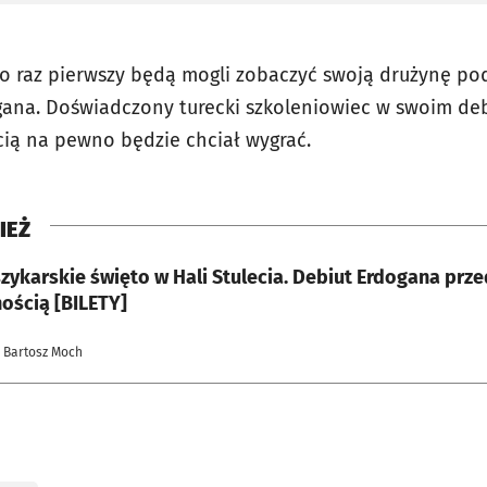
 po raz pierwszy będą mogli zobaczyć swoją drużynę 
ogana. Doświadczony turecki szkoleniowiec w swoim de
ią na pewno będzie chciał wygrać.
IEŻ
zykarskie święto w Hali Stulecia. Debiut Erdogana prz
ością [BILETY]
| Bartosz Moch