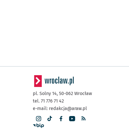
pl. Solny 14,
50-062
Wrocław
tel. 71 776 71 42
e-mail:
redakcja@araw.pl