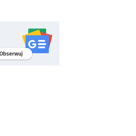
profil
google news
serwisu wroclaw.pl
Obserwuj