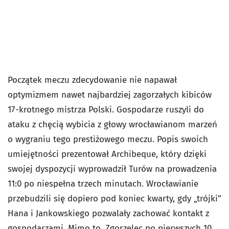
Początek meczu zdecydowanie nie napawał
optymizmem nawet najbardziej zagorzałych kibiców
17-krotnego mistrza Polski. Gospodarze ruszyli do
ataku z chęcią wybicia z głowy wrocławianom marzeń
o wygraniu tego prestiżowego meczu. Popis swoich
umiejętności prezentował Archibeque, który dzięki
swojej dyspozycji wyprowadził Turów na prowadzenia
11:0 po niespełna trzech minutach. Wrocławianie
przebudzili się dopiero pod koniec kwarty, gdy „trójki”
Hana i Jankowskiego pozwalały zachować kontakt z
gospodarzami. Mimo to, Zgorzelec po pierwszych 10