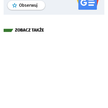
profil
google news
serwisu wroclaw
Obserwuj
ZOBACZ TAKŻE