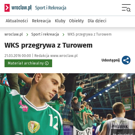
Serwis informacyjny wroclaw.pl podserwis: Sport i rekreacja
Menu
Aktualności
Rekreacja
Kluby
Obiekty
Dla dzieci
wroclaw.pl
Sport i rekreacja
WKS przegrywa z Turowem
WKS przegrywa z Turowem
Data publikacji:
Autor:
21.03.2016 00:00 |
Redakcja www.wroclaw.pl
artykuł
Udostępnij
Materiał archiwalny
Kliknij, aby powiększyć
fot: wks-slask.pl