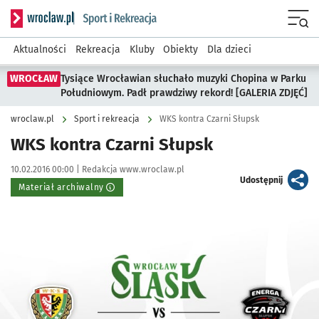
Serwis informacyjny wroclaw.pl podserwis: Sport i rekreacja
Menu
Aktualności
Rekreacja
Kluby
Obiekty
Dla dzieci
WROCŁAW
Tysiące Wrocławian słuchało muzyki Chopina w Parku
Południowym. Padł prawdziwy rekord! [GALERIA ZDJĘĆ]
wroclaw.pl
Sport i rekreacja
WKS kontra Czarni Słupsk
WKS kontra Czarni Słupsk
Data publikacji:
Autor:
10.02.2016 00:00 |
Redakcja www.wroclaw.pl
artykuł
Udostępnij
Materiał archiwalny
Kliknij, aby powiększyć