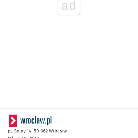
ad
pl. Solny 14,
50-062
Wrocław