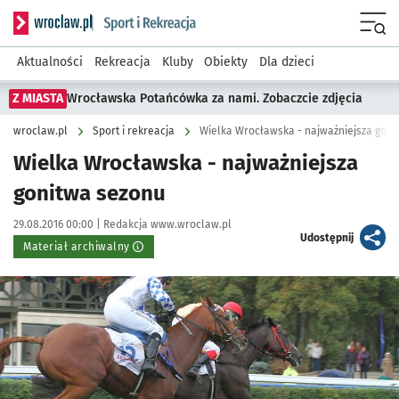
Serwis informacyjny wroclaw.pl podserwis: Sport i rekreacja
Menu
Aktualności
Rekreacja
Kluby
Obiekty
Dla dzieci
Z MIASTA
Wrocławska Potańcówka za nami. Zobaczcie zdjęcia
wroclaw.pl
Sport i rekreacja
Wielka Wrocławska - najważniejsza goni
Wielka Wrocławska - najważniejsza
gonitwa sezonu
Data publikacji:
Autor:
29.08.2016 00:00 |
Redakcja www.wroclaw.pl
artykuł
Udostępnij
Materiał archiwalny
Kliknij, aby powiększyć