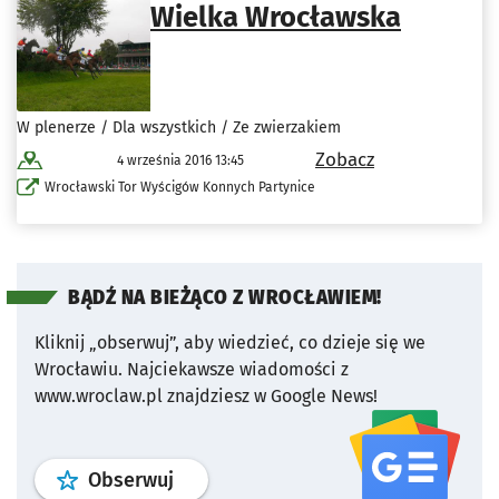
Wielka Wrocławska
W plenerze / Dla wszystkich / Ze zwierzakiem
Zobacz
4 września 2016 13:45
Wrocławski Tor Wyścigów Konnych Partynice
BĄDŹ NA BIEŻĄCO Z WROCŁAWIEM!
Kliknij „obserwuj”, aby wiedzieć, co dzieje się we
Wrocławiu.
Najciekawsze wiadomości z
www.wroclaw.pl znajdziesz w Google News!
profil
google news
serwisu wroclaw
Obserwuj