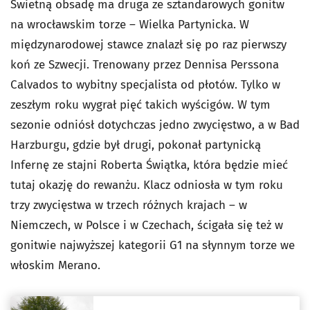
Świetną obsadę ma druga ze sztandarowych gonitw
na wrocławskim torze – Wielka Partynicka. W
międzynarodowej stawce znalazł się po raz pierwszy
koń ze Szwecji. Trenowany przez Dennisa Perssona
Calvados to wybitny specjalista od płotów. Tylko w
zeszłym roku wygrał pięć takich wyścigów. W tym
sezonie odniósł dotychczas jedno zwycięstwo, a w Bad
Harzburgu, gdzie był drugi, pokonał partynicką
Infernę ze stajni Roberta Świątka, która będzie mieć
tutaj okazję do rewanżu. Klacz odniosła w tym roku
trzy zwycięstwa w trzech różnych krajach – w
Niemczech, w Polsce i w Czechach, ścigała się też w
gonitwie najwyższej kategorii G1 na słynnym torze we
włoskim Merano.