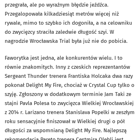
przegrała, ale po wyraźnym błędzie jeźdźca.
Przegalopowała kilkadziesiąt metrów więcej niż
rywale, mimo to szybko ich dogoniła, a na celowniku
do zwycięzcy straciła zaledwie długość szyi. W
nagrodzie Wrocławska Trial była już nie do pobicia.
Faworytka jest jedna, ale konkurentów wielu. I to
równie znakomitych. Inny z czeskich reprezentantów
Sergeant Thunder trenera Frantiska Holcaka dwa razy
pokonał Delight My Fire, chociaż w Crystal Cup tylko o
szyję. Zgłoszony w dodatkowym terminie Jam Taki ze
stajni Pavla Polesa to zwycięzca Wielkiej Wrocławskiej
z 2014 r. Larizano trenera Stanislava Popelki w zeszłym
roku sensacyjnie finiszował w Wielkiej drugi o pół
długości za wspomnianą Delight My Fire. Najlepszą
rekomendacją Pareto trenera Cestmira Olehli jest