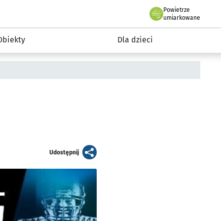
Powietrze
we Wrocławiu
i rekreacja
umiarkowane
Obiekty
Dla dzieci
artykuł
Udostępnij