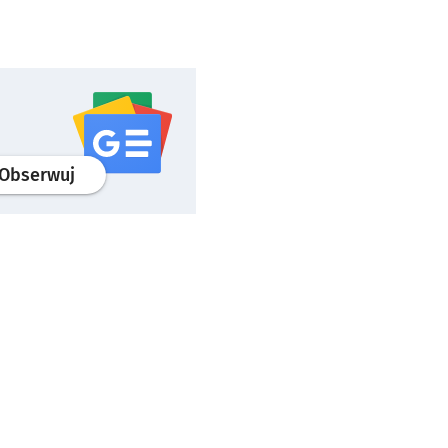
profil
google news
serwisu wroclaw.pl
Obserwuj