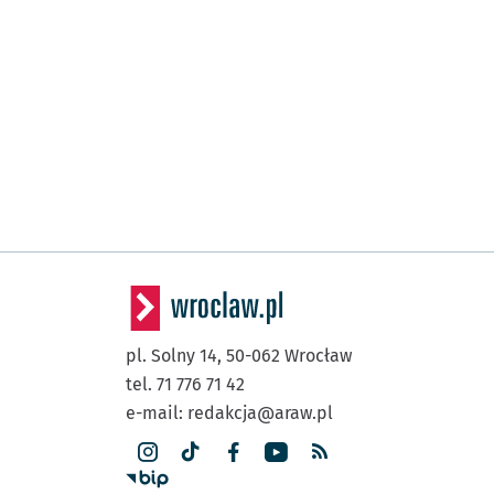
pl. Solny 14,
50-062
Wrocław
tel. 71 776 71 42
e-mail:
redakcja@araw.pl