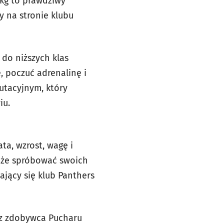
 kg to prawdziwy
y na stronie klubu
 do niższych klas
 poczuć adrenalinę i
utacyjnym, który
iu.
ta, wzrost, wagę i
oże spróbować swoich
jający się klub Panthers
raz zdobywca Pucharu