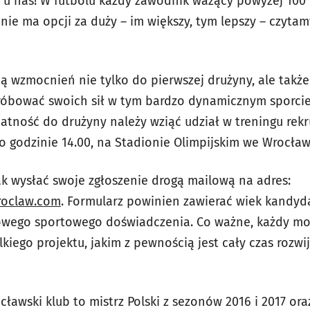
 u nas! W futbolu każdy zawodnik ważący powyżej 100
nie ma opcji za duży – im większy, tym lepszy – czytam
ją wzmocnień nie tylko do pierwszej drużyny, ale także
óbować swoich sił w tym bardzo dynamicznym sporcie,
tność do drużyny należy wziąć udział w treningu rekr
 o godzinie 14.00, na Stadionie Olimpijskim we Wrocław
k wysłać swoje zgłoszenie drogą mailową na adres:
roclaw.com
. Formularz powinien zawierać wiek kandyda
sowego sportowego doświadczenia. Co ważne, każdy m
ielkiego projektu, jakim z pewnością jest cały czas rozwi
cławski klub to mistrz Polski z sezonów 2016 i 2017 o