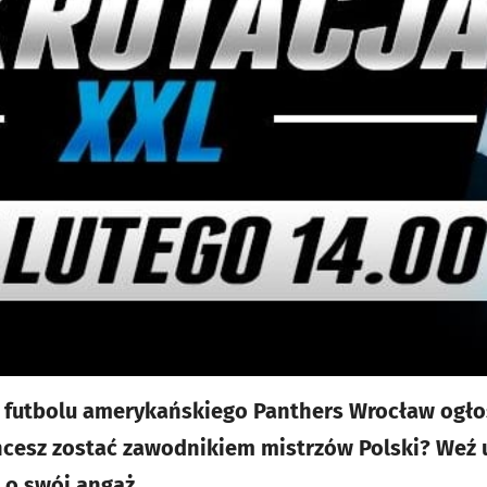
b futbolu amerykańskiego Panthers Wrocław ogłos
hcesz zostać zawodnikiem mistrzów Polski? Weź 
 o swój angaż.