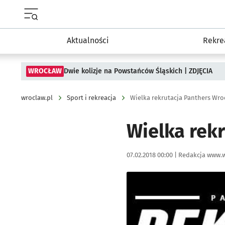
Menu główne portalu wroclaw.pl
Aktualności
Rekre
WROCŁAW
Dwie kolizje na Powstańców Śląskich | ZDJĘCIA
wroclaw.pl
Sport i rekreacja
Wielka rekrutacja Panthers Wro
Wielka rek
Data publikacji:
Autor:
07.02.2018 00:00 |
Redakcja www.w
Kliknij, aby powiększyć