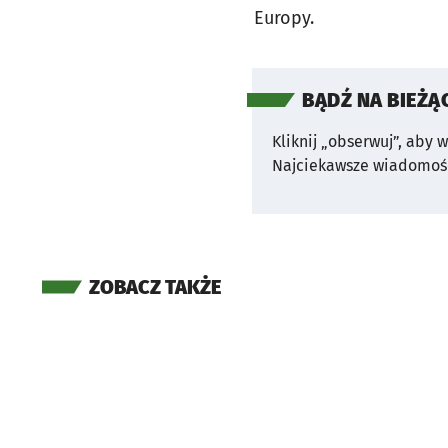
Europy.
BĄDŹ NA BIEŻĄ
Kliknij „obserwuj”, aby 
Najciekawsze wiadomośc
ZOBACZ TAKŻE