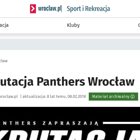
Serwis informacyjny wroclaw.pl podserwis: Sport 
acja
Kluby
cław
rutacja Panthers Wrocław
roclaw.pl
|
aktualizacja:
8 lat temu, 08.02.2018
Materiał archiwalny