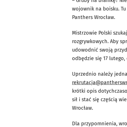
– Gruby na bramkę? Nie
wojownik na boisku. Tu 
Panthers Wrocław.
Mistrzowie Polski szuka
rozgrywkowych. Aby spr
udowodnić swoją przyda
odbędzie się 17 lutego,
Uprzednio należy jedna
rekrutacja@panthersw
krótki opis dotychcza
sił i stać się częścią w
Wrocław.
Dla przypomnienia, wro