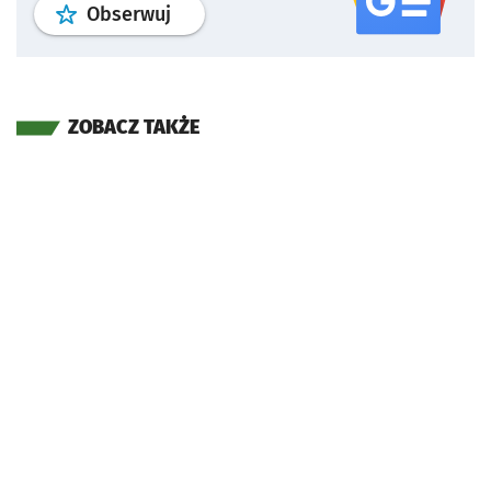
profil
google news
serwisu wroclaw
Obserwuj
ZOBACZ TAKŻE