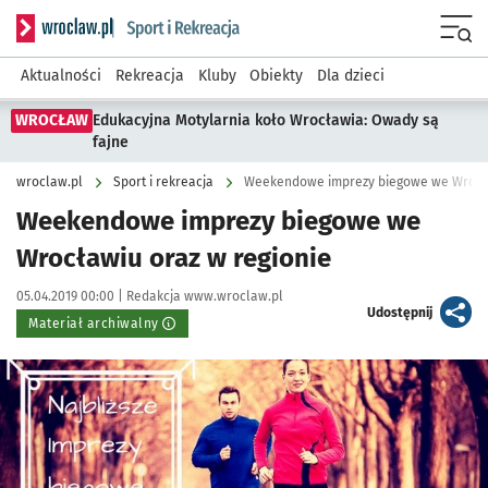
Serwis informacyjny wroclaw.pl podserwis: Sport i rekreacja
Menu
Aktualności
Rekreacja
Kluby
Obiekty
Dla dzieci
WROCŁAW
Edukacyjna Motylarnia koło Wrocławia: Owady są
fajne
wroclaw.pl
Sport i rekreacja
Weekendowe imprezy biegowe we Wrocła
Weekendowe imprezy biegowe we
Wrocławiu oraz w regionie
Data publikacji:
Autor:
05.04.2019 00:00 |
Redakcja www.wroclaw.pl
artykuł
Udostępnij
Materiał archiwalny
Kliknij, aby powiększyć