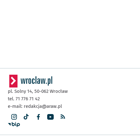
pl. Solny 14,
50-062
Wrocław
tel. 71 776 71 42
e-mail:
redakcja@araw.pl