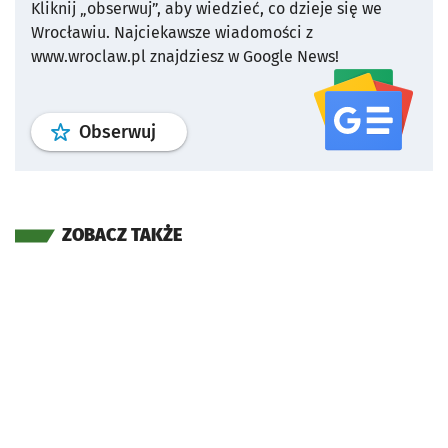
Kliknij „obserwuj”, aby wiedzieć, co dzieje się we
Wrocławiu.
Najciekawsze wiadomości z
www.wroclaw.pl znajdziesz w Google News!
profil
google news
serwisu wroclaw
Obserwuj
ZOBACZ TAKŻE