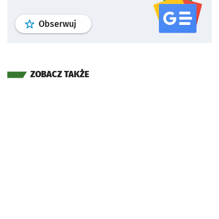
profil
google news
serwisu wroclaw
Obserwuj
ZOBACZ TAKŻE