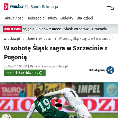
Serwis informacyjny wroclaw.pl podserwis: Sport i rekreacja
Menu
Aktualności
Rekreacja
Kluby
Obiekty
Dla dzieci
WROCŁAW
Zdjęcia kibiców z meczu Śląsk Wrocław - Cracovia
wroclaw.pl
Sport i rekreacja
W sobotę Śląsk zagra w Szczecinie z Pog
W sobotę Śląsk zagra w Szczecinie z
Pogonią
Data publikacji:
Autor:
25.07.2014 00:00 |
Redakcja www.wroclaw.pl
artykuł
Udostępnij
Materiał archiwalny
Kliknij, aby powiększyć