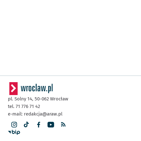
pl. Solny 14,
50-062
Wrocław
tel. 71 776 71 42
e-mail:
redakcja@araw.pl