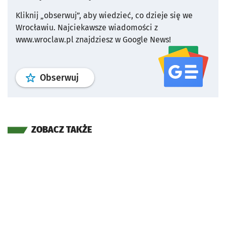
Kliknij „obserwuj”, aby wiedzieć, co dzieje się we
Wrocławiu.
Najciekawsze wiadomości z
www.wroclaw.pl znajdziesz w Google News!
profil
google news
serwisu wroclaw
Obserwuj
ZOBACZ TAKŻE