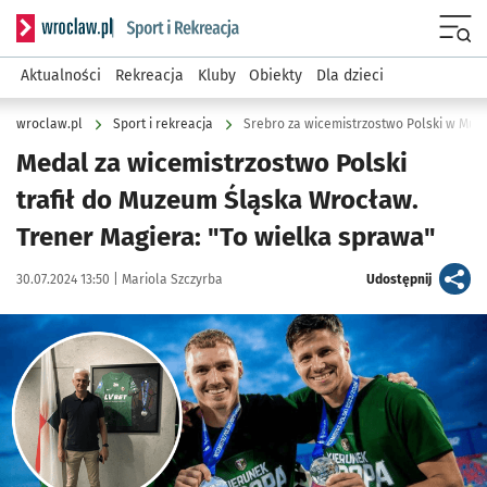
Serwis informacyjny wroclaw.pl podserwis: Sport i rekreacja
Menu
Aktualności
Rekreacja
Kluby
Obiekty
Dla dzieci
wroclaw.pl
Sport i rekreacja
Srebro za wicemistrzostwo Polski w Mu
Medal za wicemistrzostwo Polski
trafił do Muzeum Śląska Wrocław.
Trener Magiera: "To wielka sprawa"
Data publikacji:
Autor:
artykuł
30.07.2024 13:50 |
Mariola Szczyrba
Udostępnij
Kliknij, aby powiększyć