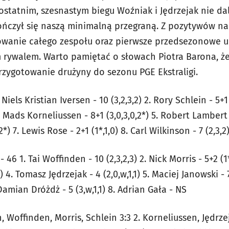
W ostatnim, szesnastym biegu Woźniak i Jędrzejak nie da
ończył się naszą minimalną przegraną. Z pozytywów n
wanie całego zespołu oraz pierwsze przedsezonowe u
rywalem. Warto pamiętać o słowach Piotra Barona, że 
rzygotowanie drużyny do sezonu PGE Ekstraligi.
Niels Kristian Iversen - 10 (3,2,3,2) 2. Rory Schlein - 5+1 
 4. Mads Korneliussen - 8+1 (3,0,3,0,2*) 5. Robert Lambert -
*) 7. Lewis Rose - 2+1 (1*,1,0) 8. Carl Wilkinson - 7 (2,3,2
46 1. Tai Woffinden - 10 (2,3,2,3) 2. Nick Morris - 5+2 (1
) 4. Tomasz Jędrzejak - 4 (2,0,w,1,1) 5. Maciej Janowski - 
 Damian Dróżdż - 5 (3,w,1,1) 8. Adrian Gała - NS
n, Woffinden, Morris, Schlein 3:3 2. Korneliussen, Jędrz