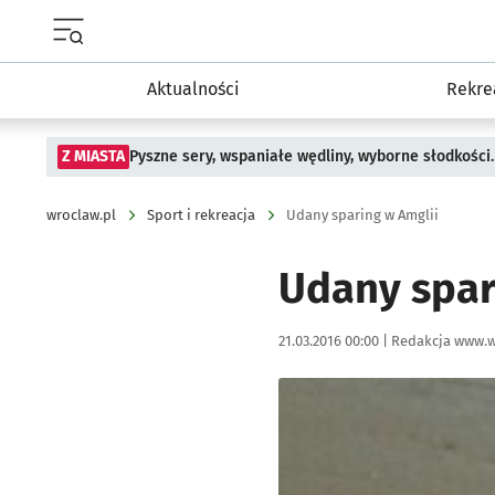
Menu główne portalu wroclaw.pl
Aktualności
Rekre
Z MIASTA
Pyszne sery, wspaniałe wędliny, wyborne słodkości.
wroclaw.pl
Sport i rekreacja
Udany sparing w Amglii
Udany spar
Data publikacji:
Autor:
21.03.2016 00:00 |
Redakcja www.w
Kliknij, aby powiększyć