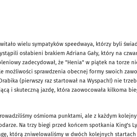
awitało wielu sympatyków speedwaya, którzy byli świa
ystąpili osłabieni brakiem Adriana Gały, który na czw
koleniowy zadecydował, że "Henia" w piątek na torze n
ele możliwości sprawdzenia obecnej formy swoich zawo
rabika (pierwszy raz startował na Wyspach!) nie trzeb
ącą i skuteczną jazdę, która zaowocowała kilkoma b
rowadziliśmy ośmioma punktami, ale z każdym kolejn
odarze. Na trzy biegi przed końcem spotkania King's L
gę, którą zniwelowaliśmy w dwóch kolejnych startach