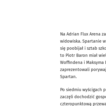
Na Adrian Flux Arena z
widowiska. Spartanie w
się poobijał i sztab sz
to Piotr Baron miał wi
Woffindena i Maksyma D
zaprezentowali porywaj
Spartan.
Po siedmiu wyścigach p
zaczęli dochodzić gosp
czteropunktową przewa