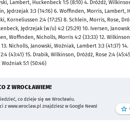
wski, Lambert, Huckenbeck 1:5 (8:10) 4. Dróżdż, Wilkinson,
n, Jędrzejak 3:3 (14:16) 6. Woffinden, Morris, Lambert, H
i, Korneliussen 2:4 (17:25) 8. Schlein, Morris, Rose, Dróż
nbeck, Jędrzejak (w/u) 4:2 (25:29) 10. Iversen, Janowski
ssen, Woffinden, Nicholls, Morris 4:2 (33:33) 12. Wilkins
) 13. Nicholls, Janowski, Woźniak, Lambert 3:3 (41:37) 14
:4 (43:41) 15. Drabik, Wilkinson, Dróżdż, Rose 2:4 (45:45
 Woźniak 5:1 (50:46)
CO Z WROCŁAWIEM!
wiedzieć, co dzieje się we Wrocławiu.
i z www.wroclaw.pl znajdziesz w Google News!