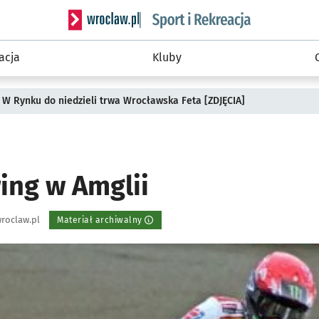
Serwis informacyjny wroclaw.pl podserwis: Sport 
acja
Kluby
 W Rynku do niedzieli trwa Wrocławska Feta [ZDJĘCIA]
ing w Amglii
roclaw.pl
Materiał archiwalny