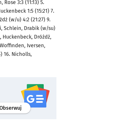
 Rose 3:3 (11:13) 5.
uckenbeck 1:5 (15:21) 7.
dż (w/u) 4:2 (21:27) 9.
, Schlein, Drabik (w/su)
on, Huckenbeck, Dróżdż,
. Woffinden, Iversen,
) 16. Nicholls,
profil
google news
serwisu wroclaw.pl
Obserwuj