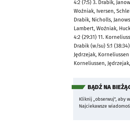
4:2 (7:5) 3. Drabik, Jano
Woźniak, Iversen, Schlei
Drabik, Nicholls, Janowsk
Lambert, Woźniak, Hucke
4:2 (29:31) 11. Korneliu
Drabik (w/su) 5:1 (38:34
Jędrzejak, Korneliussen 2
Korneliussen, Jędrzejak,
BĄDŹ NA BIEŻĄ
Kliknij „obserwuj”, aby 
Najciekawsze wiadomośc