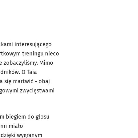
dkami interesującego
artkowym treningu nieco
ie zobaczyliśmy. Mimo
dników. O Taia
a się martwić - obaj
iegowymi zwycięstwami
ym biegiem do głosu
ynn miało
 dzięki wygranym