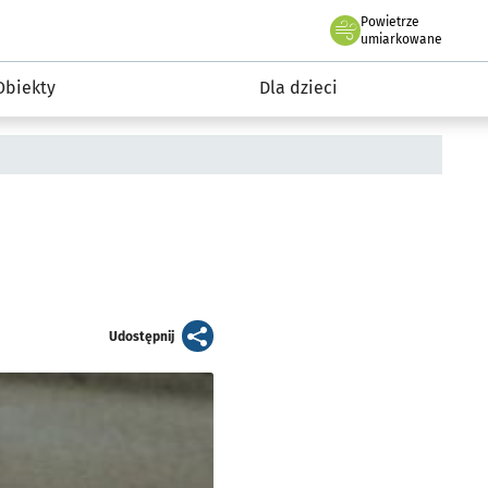
Powietrze
we Wrocławiu
i rekreacja
umiarkowane
Obiekty
Dla dzieci
artykuł
Udostępnij