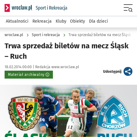
Serwis informacyjny wroclaw.pl podserwis: Sport i rekreacja
Menu
Aktualności
Rekreacja
Kluby
Obiekty
Dla dzieci
wroclaw.pl
Sport i rekreacja
Trwa sprzedaż biletów na mecz Śląsk – 
Trwa sprzedaż biletów na mecz Śląsk
– Ruch
Data publikacji:
Autor:
18.02.2014 00:00 |
Redakcja www.wroclaw.pl
artykuł
Udostępnij
Materiał archiwalny
Kliknij, aby powiększyć