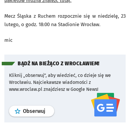
pakietów można znaleźć tutaj.
Mecz Śląska z Ruchem rozpocznie się w niedzielę, 23
lutego, o godz. 18:00 na Stadionie Wrocław.
mic
BĄDŹ NA BIEŻĄCO Z WROCŁAWIEM!
Kliknij „obserwuj”, aby wiedzieć, co dzieje się we
Wrocławiu.
Najciekawsze wiadomości z
www.wroclaw.pl znajdziesz w Google News!
profil
google news
serwisu wroclaw
Obserwuj