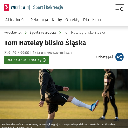
Serwis informacyjny wroclaw.pl podserwis: Sport i rekreacja
Menu
Aktualności
Rekreacja
Kluby
Obiekty
Dla dzieci
wroclaw.pl
Sport i rekreacja
Tom Hateley blisko Śląska
Tom Hateley blisko Śląska
Data publikacji:
Autor:
21.01.2014 00:00 |
Redakcja www.wroclaw.pl
artykuł
Udostępnij
Materiał archiwalny
Kliknij, aby powiększyć
Angielski obrońca Tom Hateley rozpoczął negocjacje w sprawie podpisania kontraktu ze Śląskiem
Wrocław / fot. wroclaw.pl