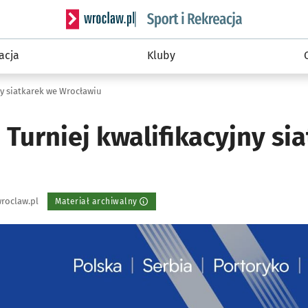
Serwis informacyjny wroclaw.pl podserwis: Sport 
acja
Kluby
jny siatkarek we Wrocławiu
 Turniej kwalifikacyjny si
roclaw.pl
Materiał archiwalny