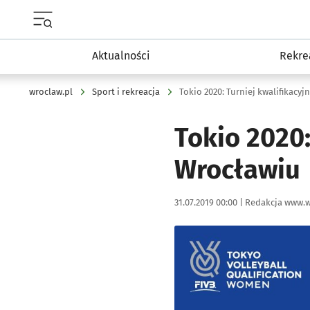
Menu główne portalu wroclaw.pl
Aktualności
Rekre
wroclaw.pl
Sport i rekreacja
Tokio 2020: Turniej kwalifikacy
Tokio 2020:
Wrocławiu
Data publikacji:
Autor:
31.07.2019 00:00 |
Redakcja www.w
Kliknij, aby powiększyć