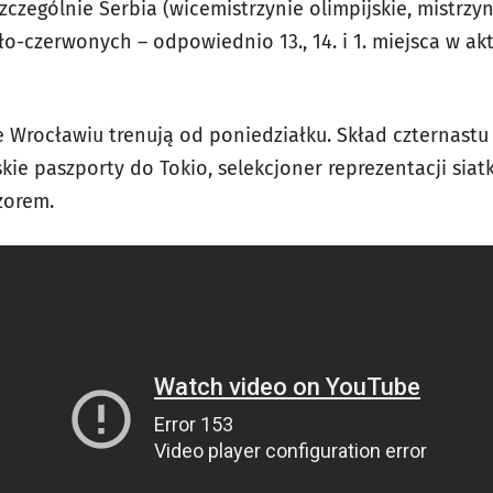
szczególnie Serbia (wicemistrzynie olimpijskie, mistrzyn
o-czerwonych – odpowiednio 13., 14. i 1. miejsca w ak
e Wrocławiu trenują od poniedziałku. Skład czternastu
kie paszporty do Tokio, selekcjoner reprezentacji siat
zorem.