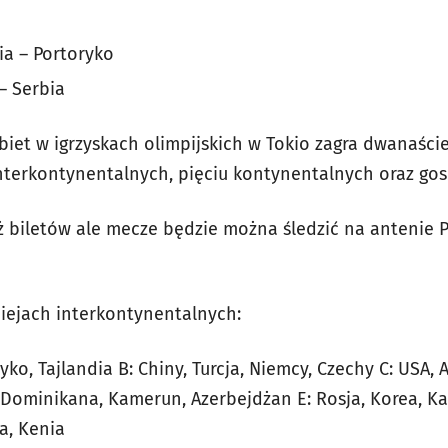
dia – Portoryko
 – Serbia
biet w igrzyskach olimpijskich w Tokio zagra dwanaście
terkontynentalnych, pięciu kontynentalnych oraz gos
ż biletów ale mecze będzie można śledzić na antenie P
niejach interkontynentalnych:
ryko, Tajlandia B: Chiny, Turcja, Niemcy, Czechy C: USA, 
, Dominikana, Kamerun, Azerbejdżan E: Rosja, Korea, K
a, Kenia