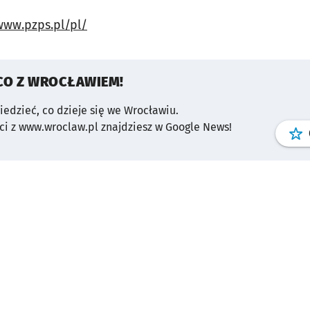
www.pzps.pl/pl/
CO Z WROCŁAWIEM!
wiedzieć, co dzieje się we Wrocławiu.
i z www.wroclaw.pl znajdziesz w Google News!