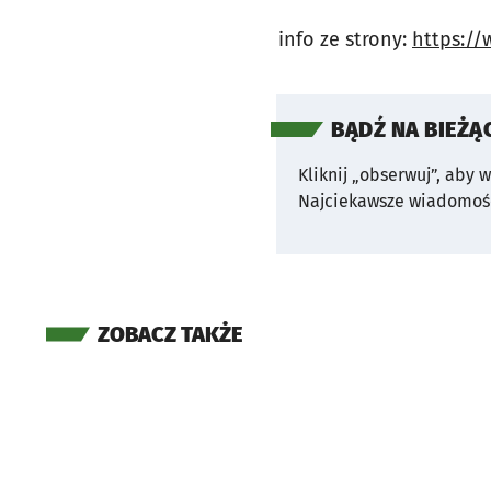
info ze strony:
https://
BĄDŹ NA BIEŻĄ
Kliknij „obserwuj”, aby 
Najciekawsze wiadomośc
ZOBACZ TAKŻE