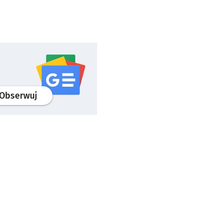
profil
google news
serwisu wroclaw.pl
Obserwuj