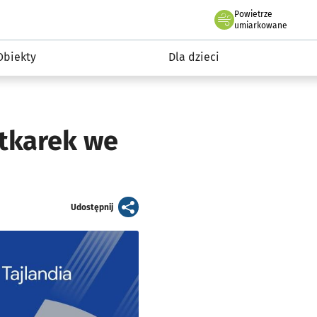
Powietrze
we Wrocławiu
i rekreacja
umiarkowane
Obiekty
Dla dzieci
atkarek we
artykuł
Udostępnij