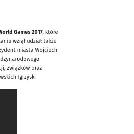
 World Games 2017
, które
aniu wziął udział także
ezydent miasta Wojciech
iędzynarodowego
ji, związków oraz
wskich Igrzysk.