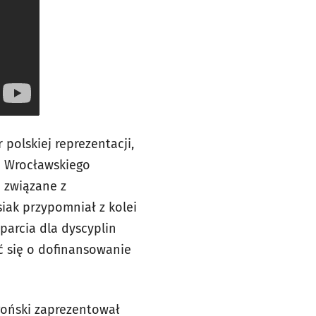
 polskiej reprezentacji,
 i Wrocławskiego
 związane z
iak przypomniał z kolei
parcia dla dyscyplin
ć się o dofinansowanie
goński zaprezentował