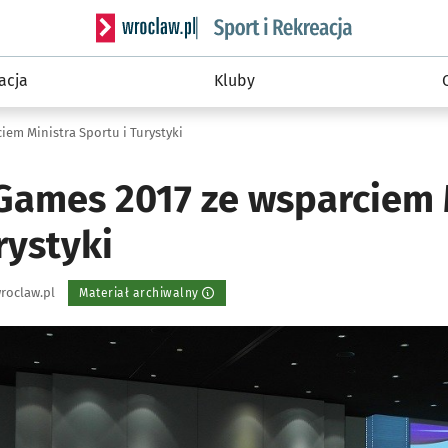
Serwis informacyjny wroclaw.pl podserwis: Sport 
acja
Kluby
iem Ministra Sportu i Turystyki
Games 2017 ze wsparciem 
rystyki
roclaw.pl
Materiał archiwalny