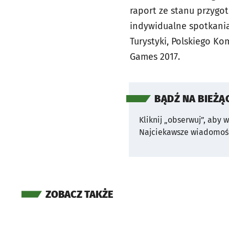
raport ze stanu przygo
indywidualne spotkania
Turystyki, Polskiego K
Games 2017.
BĄDŹ NA BIEŻĄ
Kliknij „obserwuj”, aby 
Najciekawsze wiadomośc
ZOBACZ TAKŻE