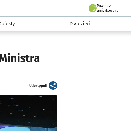
Powietrze
we Wrocławiu
i rekreacja
umiarkowane
Obiekty
Dla dzieci
Ministra
artykuł
Udostępnij