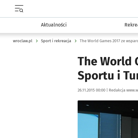
Menu główne portalu wroclaw.pl
Aktualności
Rekre
wroclaw.pl
Sport i rekreacja
The World Games 2017 ze wsparc
The World 
Sportu i Tu
Data publikacji:
Autor:
26.11.2015 00:00 |
Redakcja www.w
Kliknij, aby powiększyć