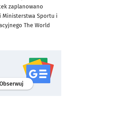
iątek zaplanowano
 Ministerstwa Sportu i
zacyjnego The World
profil
google news
serwisu wroclaw.pl
Obserwuj