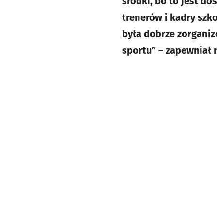
środki, bo to jest d
trenerów i kadry szk
była dobrze zorganiz
sportu” – zapewniał n