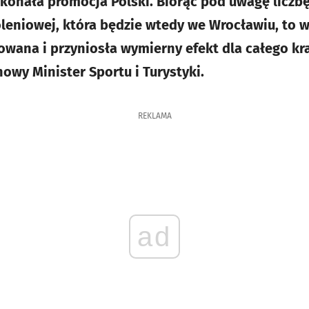
oskonała promocja Polski. Biorąc pod uwagę licz
oleniowej, która będzie wtedy we Wrocławiu, to w
owana i przyniosła wymierny efekt dla całego kra
owy Minister Sportu i Turystyki.
REKLAMA
ad