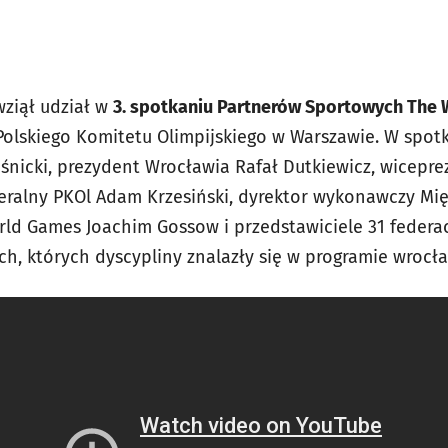
wziął udział w
3. spotkaniu Partnerów Sportowych The
Polskiego Komitetu Olimpijskiego w Warszawie. W spotk
aśnicki, prezydent Wrocławia Rafał Dutkiewicz, wicepr
neralny PKOl Adam Krzesiński, dyrektor wykonawczy M
ld Games Joachim Gossow i przedstawiciele 31 federac
h, których dyscypliny znalazły się w programie wrocła