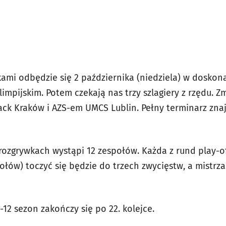
ami odbędzie się 2 października (niedziela) w doskon
impijskim. Potem czekają nas trzy szlagiery z rzędu. Z
ack Kraków i AZS-em UMCS Lublin. Pełny terminarz zna
rozgrywkach wystąpi 12 zespołów. Każda z rund play-of
ołów) toczyć się będzie do trzech zwycięstw, a mistrz
-12 sezon zakończy się po 22. kolejce.