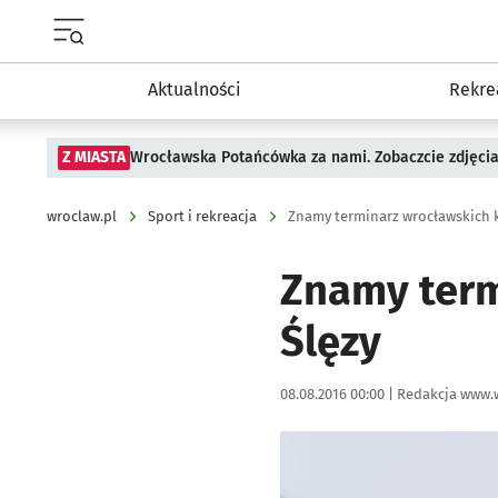
Menu główne portalu wroclaw.pl
Aktualności
Rekre
Z MIASTA
Wrocławska Potańcówka za nami. Zobaczcie zdjęci
wroclaw.pl
Sport i rekreacja
Znamy terminarz wrocławskich 
Znamy term
Ślęzy
Data publikacji:
Autor:
08.08.2016 00:00 |
Redakcja www.
Kliknij, aby powiększyć