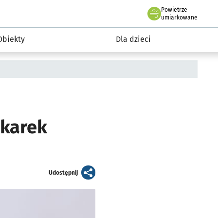
Powietrze
we Wrocławiu
i rekreacja
umiarkowane
Obiekty
Dla dzieci
ykarek
artykuł
Udostępnij