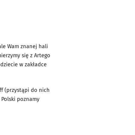
ale Wam znanej hali
mierzymy się z Artego
jdziecie w zakładce
f (przystąpi do nich
a Polski poznamy