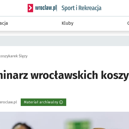
Serwis informacyjny wroclaw.pl podserwis: Sport 
acja
Kluby
a
koszykarek Ślęzy
inarz wrocławskich kosz
wroclaw.pl
Materiał archiwalny