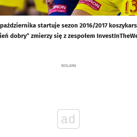
aździernika startuje sezon 2016/2017 koszykarsk
ień dobry” zmierzy się z zespołem InvestInTheW
REKLAMA
ad