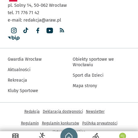
pl. Solny 14,
50-062
Wrocław
tel. 71 776 71 42
e-mail:
redakcja@araw.pl
Gwardia Wrocław
Obiekty sportowe we
Wrocławiu
Aktualności
Sport dla Dzieci
Rekreacja
Mapa strony
Kluby Sportowe
Inne informacje
Redakcja
Deklaracja dostępności
Newsletter
Regulamin
Regulamin konkursów
Polityka prywatności
Strona główna - wroclaw.pl
Ustawienia cookies