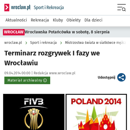
Serwis informacyjny wroclaw.pl podserwis: Sport i rekreacja
Menu
Aktualności
Rekreacja
Kluby
Obiekty
Dla dzieci
WROCŁAW
Wrocławska Potańcówka w sobotę, 8 sierpnia
wroclaw.pl
Sport i rekreacja
Mistrzostwa świata w siatkówce mężczyz
Terminarz rozgrywek I fazy we
Wrocławiu
Data publikacji:
Autor:
09.04.2014 00:00 |
Redakcja www.wroclaw.pl
artykuł
Udostępnij
Materiał archiwalny
Kliknij, aby powiększyć