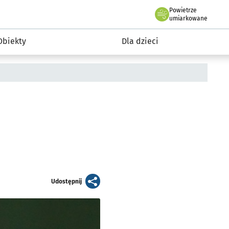
Powietrze
we Wrocławiu
i rekreacja
umiarkowane
Obiekty
Dla dzieci
artykuł
Udostępnij