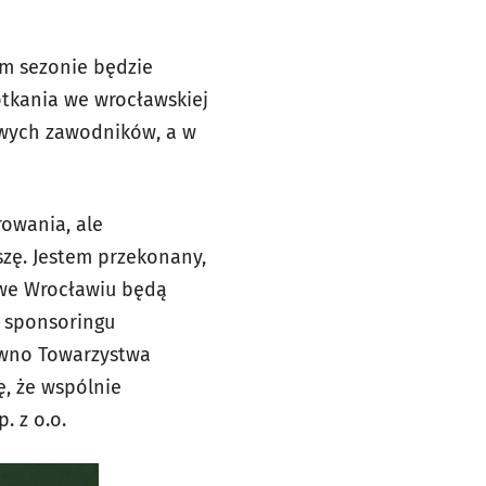
ym sezonie będzie
otkania we wrocławskiej
towych zawodników, a w
rowania, ale
eszę. Jestem przekonany,
 we Wrocławiu będą
t sponsoringu
równo Towarzystwa
, że wspólnie
. z o.o.