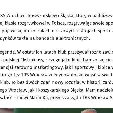
S Wrocław i koszykarskiego Śląska, który w najbliższ
j klasie rozgrywkowej w Polsce, rozgrywając swoje sp
BS pojawi się na koszulach meczowych i strojach spor
dynków także na bandach elektronicznych.
legenda. W ostatnich latach klub przeżywał różne zawi
polskiej Ekstraklasy, z czego jako kibic bardzo się ci
encjał zarówno marketingowy, jak i sportowy i kibice
 Dlatego też TBS Wrocław zdecydowało się wejść w świa
klub. To bez dwóch zdań nowy rozdział w historii za
o Wrocław, jak i koszykarskiego Śląska. Mam nadzieję
łość – mówi Marin Kij, prezes zarządu TBS Wrocław Sp