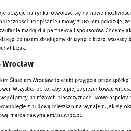
e pozycje na rynku, otworzyć się na nowe możliwości 
 społeczności. Podpisanie umowy z TBS-em pokazuje, że 
ą zaufania marką dla partnerów i sponsorów. Chcemy ak
dzieję, że razem zbudujemy drużynę, z której wszyscy
chał Lizak.
S Wrocław
kim Śląskiem Wrocław to efekt przyjęcia przez spółkę 
owej. Wszystko po to, aby lepiej zaprezentować wrocł
współpracy na różnych płaszczyznach. Nowe aspekty 
 równolegle z budową mieszkań na wynajem. Jak się oka
ową marką nawynajem.tbs.wroc.pl.