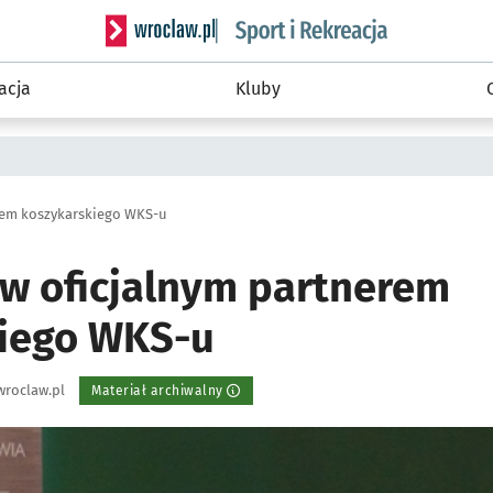
Serwis informacyjny wroclaw.pl podserwis: Sport 
acja
Kluby
rem koszykarskiego WKS-u
w oficjalnym partnerem
iego WKS-u
wroclaw.pl
Materiał archiwalny