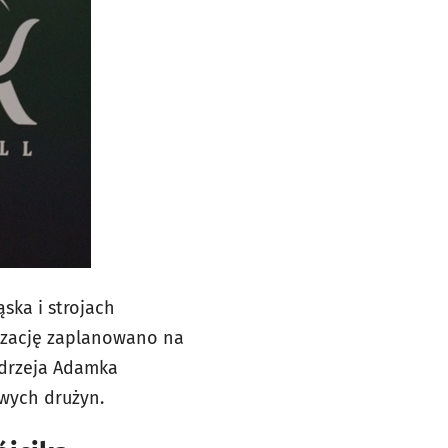
ska i strojach
izację zaplanowano na
ndrzeja Adamka
wych drużyn.