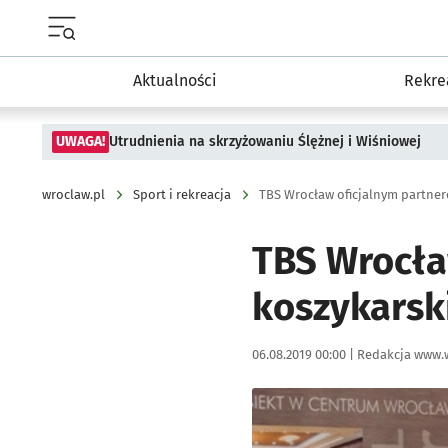
Menu główne portalu wroclaw.pl
Aktualności
Rekre
UWAGA!
Utrudnienia na skrzyżowaniu Ślężnej i Wiśniowej
wroclaw.pl
Sport i rekreacja
TBS Wrocław oficjalnym partne
TBS Wrocła
koszykarsk
Data publikacji:
Autor:
06.08.2019 00:00 |
Redakcja www.
Kliknij, aby powiększyć