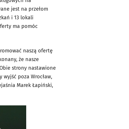
sługowych na
wane jest na przełom
ań i 13 lokali
oferty ma pomóc
 promować naszą ofertę
konany, że nasze
 Obie strony nastawione
my wyjść poza Wrocław,
aśnia Marek Łapiński,