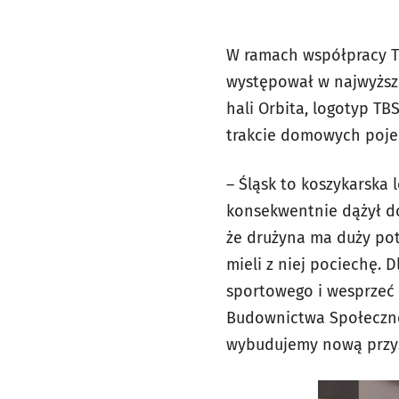
W ramach współpracy TB
występował w najwyższe
hali Orbita, logotyp T
trakcie domowych poje
– Śląsk to koszykarska 
konsekwentnie dążył do 
że drużyna ma duży pot
mieli z niej pociechę.
sportowego i wesprzeć 
Budownictwa Społeczneg
wybudujemy nową przysz