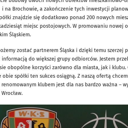
akcie budowy dwóch nowych obiektów mieszkaniowo-u
 i na Brochowie, a zakończenie tych inwestycji plano
spółki znajdzie się dodatkowo ponad 200 nowych mieszk
lkadziesiąt miejsc postojowych. W promowaniu nowej 
kim Śląskiem.
 możemy zostać partnerem Śląska i dzięki temu szerzej
z informacją do większej grupy odbiorców. Jestem prze
ie obopólne korzyści zarówno dla miasta, jak i klubu.
że obie spółki ten sukces osiągną. Z naszą ofertą chce
 renomowanym klubem jest dla nas bardzo ważna – wyj
 Wrocław.