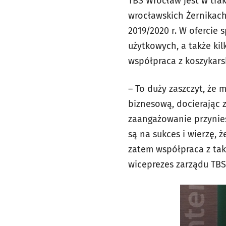
TBS Wrocław jest w tr
wrocławskich Żernikach
2019/2020 r. W ofercie 
użytkowych, a także ki
współpraca z koszykars
– To duży zaszczyt, że
biznesową, docierając 
zaangażowanie przynies
są na sukces i wierzę, 
zatem współpraca z tak
wiceprezes zarządu TBS