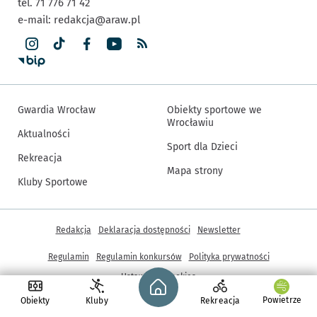
tel. 71 776 71 42
e-mail:
redakcja@araw.pl
Gwardia Wrocław
Obiekty sportowe we
Wrocławiu
Aktualności
Sport dla Dzieci
Rekreacja
Mapa strony
Kluby Sportowe
Inne informacje
Redakcja
Deklaracja dostępności
Newsletter
Regulamin
Regulamin konkursów
Polityka prywatności
Strona główna - wroclaw.pl
Ustawienia cookies
Powietrze
Obiekty
Kluby
Rekreacja
© Copyright 2005-2026, ARAW S.A., Gmina Wrocław