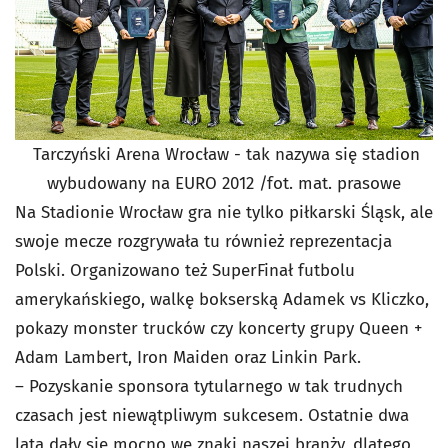
Tarczyński Arena Wrocław - tak nazywa się stadion
wybudowany na EURO 2012 /fot. mat. prasowe
Na Stadionie Wrocław gra nie tylko piłkarski Śląsk, ale
swoje mecze rozgrywała tu również reprezentacja
Polski. Organizowano też SuperFinał futbolu
amerykańskiego, walkę bokserską Adamek vs Kliczko,
pokazy monster trucków czy koncerty grupy Queen +
Adam Lambert, Iron Maiden oraz Linkin Park.
– Pozyskanie sponsora tytularnego w tak trudnych
czasach jest niewątpliwym sukcesem. Ostatnie dwa
lata dały się mocno we znaki naszej branży, dlatego