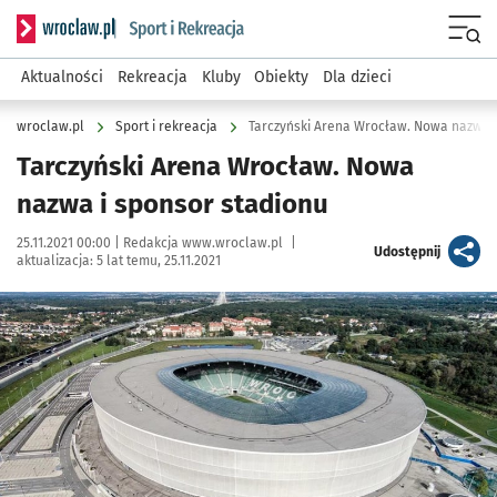
Serwis informacyjny wroclaw.pl podserwis: Sport i rekreacja
Menu
Aktualności
Rekreacja
Kluby
Obiekty
Dla dzieci
wroclaw.pl
Sport i rekreacja
Tarczyński Arena Wrocław. Nowa nazwa i
Tarczyński Arena Wrocław. Nowa
nazwa i sponsor stadionu
Data publikacji:
Autor:
25.11.2021 00:00 |
Redakcja www.wroclaw.pl
|
artykuł
Udostępnij
aktualizacja:
5 lat temu, 25.11.2021
Kliknij, aby powiększyć