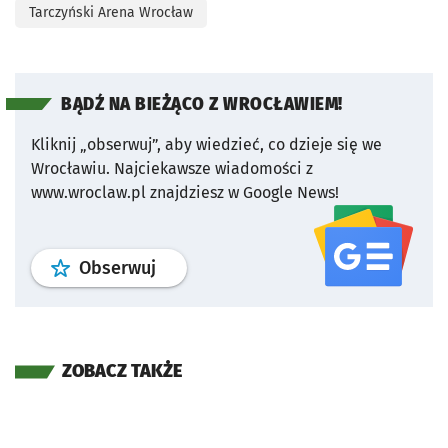
Tarczyński Arena Wrocław
BĄDŹ NA BIEŻĄCO Z WROCŁAWIEM!
Kliknij „obserwuj”, aby wiedzieć, co dzieje się we
Wrocławiu.
Najciekawsze wiadomości z
www.wroclaw.pl znajdziesz w Google News!
profil
google news
serwisu wroclaw
Obserwuj
ZOBACZ TAKŻE