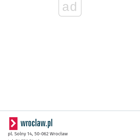
ad
pl. Solny 14,
50-062
Wrocław