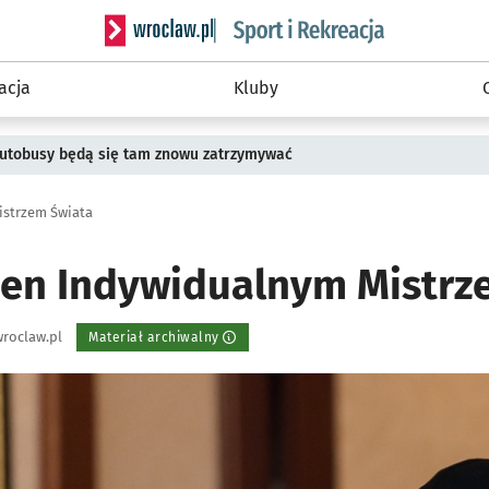
Serwis informacyjny wroclaw.pl podserwis: Sport 
acja
Kluby
 Autobusy będą się tam znowu zatrzymywać
istrzem Świata
den Indywidualnym Mistrz
roclaw.pl
Materiał archiwalny