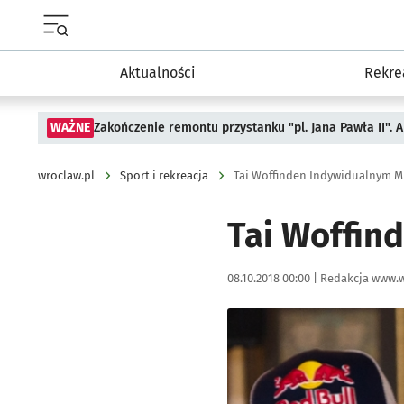
Menu główne portalu wroclaw.pl
Aktualności
Rekre
WAŻNE
Zakończenie remontu przystanku "pl. Jana Pawła II".
wroclaw.pl
Sport i rekreacja
Tai Woffinden Indywidualnym M
Tai Woffin
Data publikacji:
Autor:
08.10.2018 00:00 |
Redakcja www.w
Kliknij, aby powiększyć