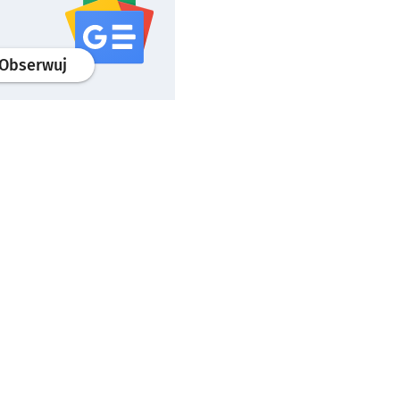
profil
google news
serwisu wroclaw.pl
Obserwuj