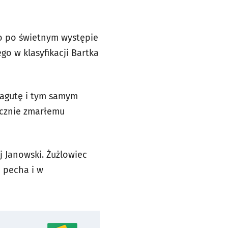
go po świetnym występie
o w klasyfikacji Bartka
Łagutę i tym samym
icznie zmarłemu
 Janowski. Żużlowiec
o pecha i w