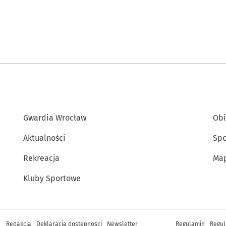
Gwardia Wrocław
Obi
Aktualności
Spo
Rekreacja
Map
Kluby Sportowe
Inne informacje
Redakcja
Deklaracja dostępności
Newsletter
Regulamin
Regul