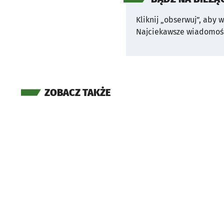
Kliknij „obserwuj”, aby 
Najciekawsze wiadomośc
ZOBACZ TAKŻE