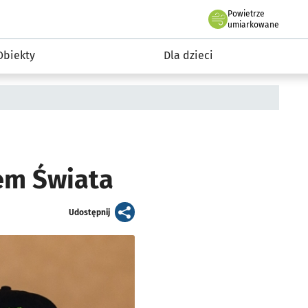
Powietrze
we Wrocławiu
i rekreacja
umiarkowane
Obiekty
Dla dzieci
em Świata
artykuł
Udostępnij