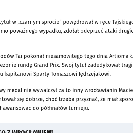
 tytuł w „czarnym sprocie” powędrował w ręce Tajskie
mimo poważnego wypadku, zdołał odeprzeć ataki drugieg
awodów Tai pokonał niesamowitego tego dnia Artioma 
sezonie rundę Grand Prix. Swój tytuł zadedykował trag
u kapitanowi Sparty Tomaszowi Jędrzejakowi.
wy medal nie wywalczył za to inny wrocławianin Maciej
ntował się dobrze, choć trzeba przyznać, że miał spor
ł awansować do półfinałów turnieju.
CO Z WROCŁAWIEM!