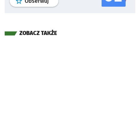
profil
google news
serwisu wroclaw
Obserwuj
ZOBACZ TAKŻE