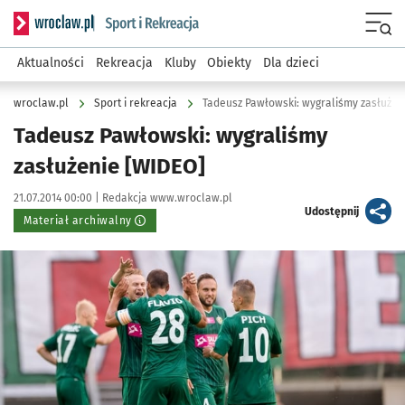
Serwis informacyjny wroclaw.pl podserwis: Sport i rekreacja
Menu
Aktualności
Rekreacja
Kluby
Obiekty
Dla dzieci
wroclaw.pl
Sport i rekreacja
Tadeusz Pawłowski: wygraliśmy zasłużen
Tadeusz Pawłowski: wygraliśmy
zasłużenie [WIDEO]
Data publikacji:
Autor:
21.07.2014 00:00 |
Redakcja www.wroclaw.pl
artykuł
Udostępnij
Materiał archiwalny
Kliknij, aby powiększyć