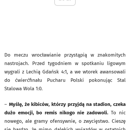
Do meczu wrocławianie przystąpią w znakomitych
nastrojach. Przed tygodniem w spotkaniu ligowym
wygrali z Lechią Gdańsk 4:1, a we wtorek awansowali
do ćwierćfinału Pucharu Polski pokonując Stal
Stalowa Wola 1:0.
–
Myślę, że kibiców, którzy przyjdą na stadion, czeka
dużo emocji, bo remis nikogo nie zadowoli.
To nic
nowego, ale gramy ofensywnie, o zwycięstwo. Cieszę
się bardzo, że mimo dalekich wyjazdów w ostatnich