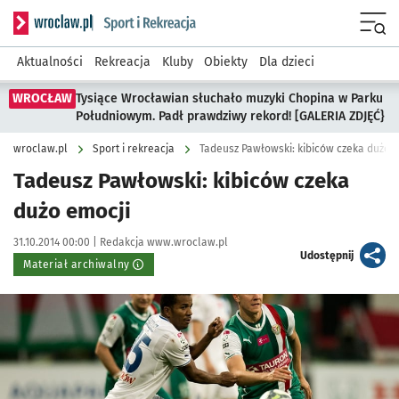
Serwis informacyjny wroclaw.pl podserwis: Sport i rekreacja
Menu
Aktualności
Rekreacja
Kluby
Obiekty
Dla dzieci
WROCŁAW
Tysiące Wrocławian słuchało muzyki Chopina w Parku
Południowym. Padł prawdziwy rekord! [GALERIA ZDJĘĆ}
wroclaw.pl
Sport i rekreacja
Tadeusz Pawłowski: kibiców czeka dużo 
Tadeusz Pawłowski: kibiców czeka
dużo emocji
Data publikacji:
Autor:
31.10.2014 00:00 |
Redakcja www.wroclaw.pl
artykuł
Udostępnij
Materiał archiwalny
Kliknij, aby powiększyć